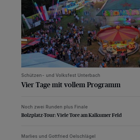
Schützen- und Volksfest Unterbach
Vier Tage mit vollem Programm
Noch zwei Runden plus Finale
Bolzplatz-Tour: Viele Tore am Kalkumer Feld
Bolzplatz-Tour: Viele Tore am Kalkumer Feld
Marlies und Gottfried Oelschlägel
„Wir waren uns eigentlich nie böse“