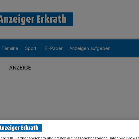
Termine
Sport
E-Paper
Anzeigen aufgeben
sere
-Partner speichern und greifen auf personenbezogene Daten wie Brows
218