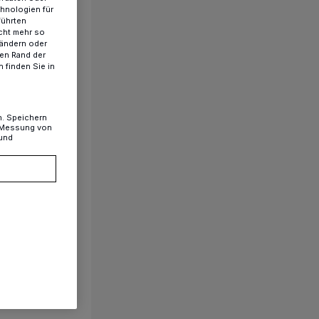
chnologien für
führten
cht mehr so
 ändern oder
ren Rand der
n
 finden Sie in
n. Speichern
, Messung von
 und