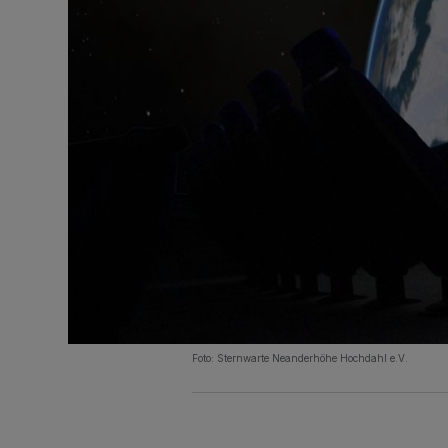
Foto: Sternwarte Neanderhöhe Hochdahl e.V.