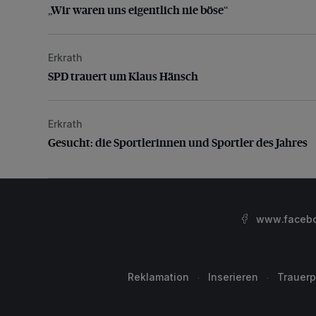
„Wir waren uns eigentlich nie böse“
Erkrath
SPD trauert um Klaus Hänsch
SPD trauert um Klaus Hänsch
Erkrath
Gesucht: die Sportlerinnen und Sportler des Jahres
Gesucht: die Sportlerinnen und Sportler des Jahres
www.facebo
Reklamation
Inserieren
Trauerp