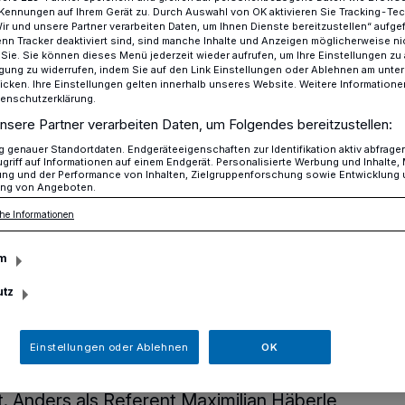
Kennungen auf Ihrem Gerät zu. Durch Auswahl von OK aktivieren Sie Tracking-Te
Wir und unsere Partner verarbeiten Daten, um Ihnen Dienste bereitzustellen“ aufge
n Tracker deaktiviert sind, sind manche Inhalte und Anzeigen möglicherweise ni
r Sie. Sie können dieses Menü jederzeit wieder aufrufen, um Ihre Einstellungen zu
ligung zu widerrufen, indem Sie auf den Link Einstellungen oder Ablehnen am unte
Die Suche nach den rätselhaften mittelschweren schwarzen Löcher
icken. Ihre Einstellungen gelten innerhalb unseres Website. Weitere Informationen
tenschutzerklärung.
nsere Partner verarbeiten Daten, um Folgendes bereitzustellen:
larium Erkrath“
genauer Standortdaten. Endgeräteeigenschaften zur Identifikation aktiv abfrage
griff auf Informationen auf einem Endgerät. Personalisierte Werbung und Inhalte
ch den rätselhaften
ung und der Performance von Inhalten, Zielgruppenforschung sowie Entwicklung
ng von Angeboten.
he Informationen
ren schwarzen
m
utz
Einstellungen oder Ablehnen
OK
in und wieder den Begriff Schwarzes Loch,
uch immer, aber kaum einer weiß so
st. Anders als Referent Maximilian Häberle,