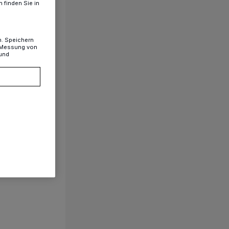
 finden Sie in
n. Speichern
, Messung von
 und