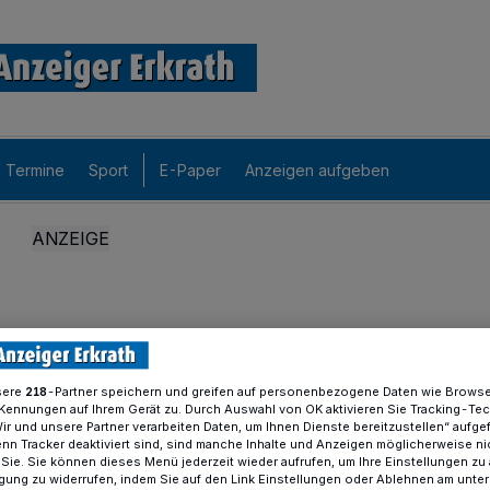
Termine
Sport
E-Paper
Anzeigen aufgeben
sere
-Partner speichern und greifen auf personenbezogene Daten wie Brows
218
Kennungen auf Ihrem Gerät zu. Durch Auswahl von OK aktivieren Sie Tracking-Te
Wir und unsere Partner verarbeiten Daten, um Ihnen Dienste bereitzustellen“ aufge
n Tracker deaktiviert sind, sind manche Inhalte und Anzeigen möglicherweise ni
r Sie. Sie können dieses Menü jederzeit wieder aufrufen, um Ihre Einstellungen zu
ligung zu widerrufen, indem Sie auf den Link Einstellungen oder Ablehnen am unte