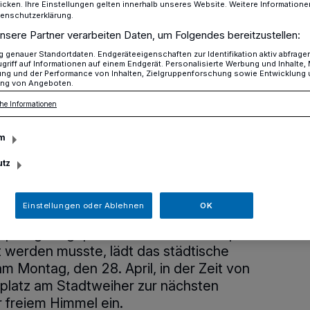
icken. Ihre Einstellungen gelten innerhalb unseres Website. Weitere Informationen
tenschutzerklärung.
nsere Partner verarbeiten Daten, um Folgendes bereitzustellen:
Nachholtermin der mobilen Sprechstunde in der Sandheide
genauer Standortdaten. Endgeräteeigenschaften zur Identifikation aktiv abfrage
griff auf Informationen auf einem Endgerät. Personalisierte Werbung und Inhalte
ung und der Performance von Inhalten, Zielgruppenforschung sowie Entwicklung
ng von Angeboten.
he Informationen
Sprechstunde in der Sandheide
f dem Spielplatz
m
utz
her
Einstellungen oder Ablehnen
OK
prünglich geplante Termin am 23. April
 werden musste, lädt das städtische
 Montag, den 28. April, in der Zeit von
lplatz am Stadtweiher zur nächsten
 freiem Himmel ein.