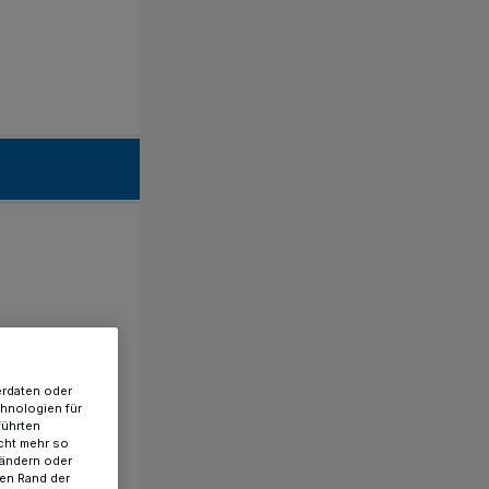
erdaten oder
chnologien für
führten
cht mehr so
 ändern oder
ren Rand der