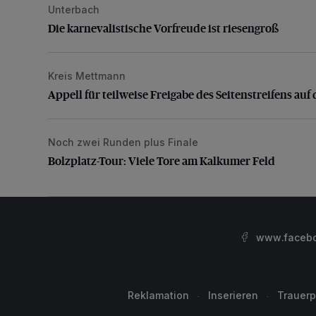
Unterbach
Die karnevalistische Vorfreude ist riesengroß
Die karnevalistische Vorfreude ist riesengroß
Kreis Mettmann
Appell für teilweise Freigabe des Seitenstreifens auf
Appell für teilweise Freigabe des Seitenstreifens auf 
Noch zwei Runden plus Finale
Bolzplatz-Tour: Viele Tore am Kalkumer Feld
Bolzplatz-Tour: Viele Tore am Kalkumer Feld
www.facebo
Reklamation
Inserieren
Trauerp