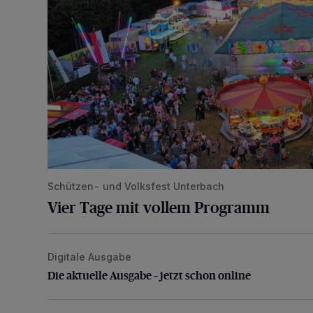
Schützen- und Volksfest Unterbach
Vier Tage mit vollem Programm
Digitale Ausgabe
Die aktuelle Ausgabe – jetzt schon online
Die aktuelle Ausgabe – jetzt schon online