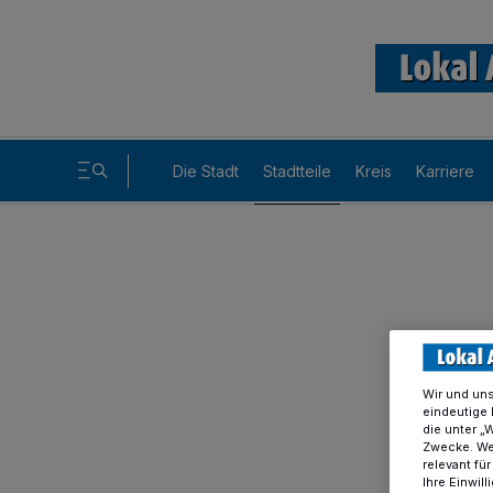
Die Stadt
Stadtteile
Kreis
Karriere
Wir und un
eindeutige 
die unter „
Zwecke. Wen
relevant fü
Ihre Einwil