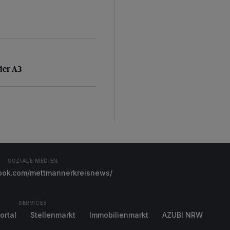
 der A3
der A3
SOZIALE MEDIEN
ok.com/mettmannerkreisnews/
SERVICES
ortal
Stellenmarkt
Immobilienmarkt
AZUBI NRW