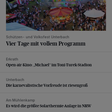
Schützen- und Volksfest Unterbach
Vier Tage mit vollem Programm
Erkrath
Open-air-Kino: „Michael“ im Toni-Turek-Stadion
Open-air-Kino: „Michael“ im Toni-Turek-Stadion
Unterbach
Die karnevalistische Vorfreude ist riesengroß
Die karnevalistische Vorfreude ist riesengroß
Am Mühlenkamp
Es wird die größte Solarthermie-Anlage in NRW
Es wird die größte Solarthermie-Anlage in NRW