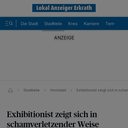
Die Stadt
Stadtteile
Kreis
Karriere
Termine
Stadtteile
Hochdahl
Exhibitionist zeigt sich in sc
Exhibitionist zeigt sich in
Wir und unsere
-Partner speichern und greifen auf
218
schamverletzender Weise
personenbezogene Daten wie Browserdaten oder eindeutige