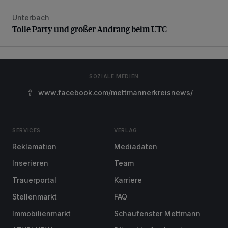
Unterbach
Tolle Party und großer Andrang beim UTC
Tolle Party und großer Andrang beim UTC
SOZIALE MEDIEN
www.facebook.com/mettmannerkreisnews/
SERVICES
VERLAG
Reklamation
Mediadaten
Inserieren
Team
Trauerportal
Karriere
Stellenmarkt
FAQ
Immobilienmarkt
Schaufenster Mettmann