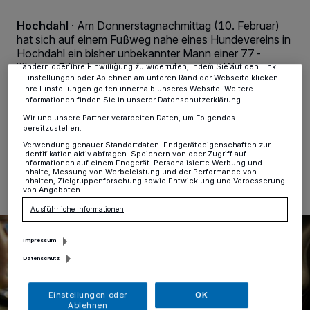
Kennungen auf Ihrem Gerät zu. Durch Auswahl von OK aktivieren Sie
Tracking-Technologien für die unter „Wir und unsere Partner
verarbeiten Daten, um Ihnen Dienste bereitzustellen“ aufgeführten
Hochdahl
·
Am Donnerstagnachmittag (10. Februar)
Zwecke. Wenn Tracker deaktiviert sind, sind manche Inhalte und
hat sich auf einem Fußweg nahe eines Hundevereins in
Anzeigen möglicherweise nicht mehr so relevant für Sie. Sie können
Hochdahl ein bisher unbekannter Mann einer 77-
dieses Menü jederzeit wieder aufrufen, um Ihre Einstellungen zu
jährigen Erkratherin in schamverletzender Weise
ändern oder Ihre Einwilligung zu widerrufen, indem Sie auf den Link
Einstellungen oder Ablehnen am unteren Rand der Webseite klicken.
gezeigt. Die Polizei ermittelt und bittet um
Ihre Einstellungen gelten innerhalb unseres Website. Weitere
Zeugenhinweise zu dem Exhibitionisten.
Informationen finden Sie in unserer Datenschutzerklärung.
Wir und unsere Partner verarbeiten Daten, um Folgendes
bereitzustellen:
Verwendung genauer Standortdaten. Endgeräteeigenschaften zur
14.02.2022 , 10:17 Uhr
Eine Minute Lesezeit
Identifikation aktiv abfragen. Speichern von oder Zugriff auf
Informationen auf einem Endgerät. Personalisierte Werbung und
Inhalte, Messung von Werbeleistung und der Performance von
Inhalten, Zielgruppenforschung sowie Entwicklung und Verbesserung
von Angeboten.
Ausführliche Informationen
Impressum
Datenschutz
Einstellungen oder
OK
Ablehnen