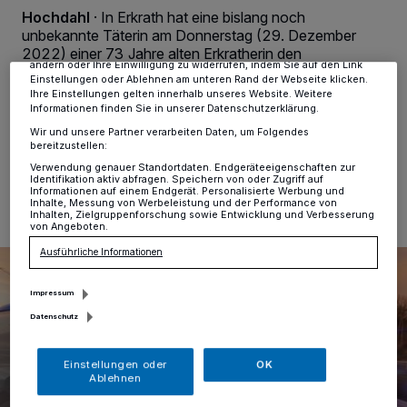
verarbeiten Daten, um Ihnen Dienste bereitzustellen“ aufgeführten
Hochdahl
·
In Erkrath hat eine bislang noch
Zwecke. Wenn Tracker deaktiviert sind, sind manche Inhalte und
unbekannte Täterin am Donnerstag (29. Dezember
Anzeigen möglicherweise nicht mehr so relevant für Sie. Sie können
dieses Menü jederzeit wieder aufrufen, um Ihre Einstellungen zu
2022) einer 73 Jahre alten Erkratherin den
ändern oder Ihre Einwilligung zu widerrufen, indem Sie auf den Link
Einkaufsbeutel entwendet. Die Polizei ermittelt und
Einstellungen oder Ablehnen am unteren Rand der Webseite klicken.
bittet um Zeugenhinweise.
Ihre Einstellungen gelten innerhalb unseres Website. Weitere
Informationen finden Sie in unserer Datenschutzerklärung.
Wir und unsere Partner verarbeiten Daten, um Folgendes
bereitzustellen:
03.01.2023 , 13:12 Uhr
Eine Minute Lesezeit
Verwendung genauer Standortdaten. Endgeräteeigenschaften zur
Identifikation aktiv abfragen. Speichern von oder Zugriff auf
Informationen auf einem Endgerät. Personalisierte Werbung und
Inhalte, Messung von Werbeleistung und der Performance von
Inhalten, Zielgruppenforschung sowie Entwicklung und Verbesserung
von Angeboten.
Ausführliche Informationen
Impressum
Datenschutz
Einstellungen oder
OK
Ablehnen