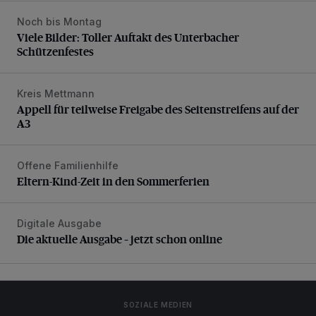
Noch bis Montag
Viele Bilder: Toller Auftakt des Unterbacher Schützenfeste
Viele Bilder: Toller Auftakt des Unterbacher
Schützenfestes
Kreis Mettmann
Appell für teilweise Freigabe des Seitenstreifens auf der A
Appell für teilweise Freigabe des Seitenstreifens auf der
A3
Offene Familienhilfe
Eltern-Kind-Zeit in den Sommerferien
Eltern-Kind-Zeit in den Sommerferien
Digitale Ausgabe
Die aktuelle Ausgabe – jetzt schon online
Die aktuelle Ausgabe – jetzt schon online
SOZIALE MEDIEN