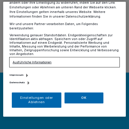
ändern oder Ihre Einwilligung zu widerrufen, indem Sie auf den Link
Hochdahl
·
Die Stadtwerke Erkrath investieren in die
Einstellungen oder Ablehnen am unteren Rand der Webseite klicken.
digitale Zukunft der gemeinsamen Stadt. In
Ihre Einstellungen gelten innerhalb unseres Website. Weitere
Höchstgeschwindigkeit schreitet der Glasfaserausbau
Informationen finden Sie in unserer Datenschutzerklärung.
in Erkrath voran.
Wir und unsere Partner verarbeiten Daten, um Folgendes
bereitzustellen:
Verwendung genauer Standortdaten. Endgeräteeigenschaften zur
Identifikation aktiv abfragen. Speichern von oder Zugriff auf
Informationen auf einem Endgerät. Personalisierte Werbung und
20.11.2019 , 10:35 Uhr
Eine Minute Lesezeit
Inhalte, Messung von Werbeleistung und der Performance von
Inhalten, Zielgruppenforschung sowie Entwicklung und Verbesserung
von Angeboten.
Ausführliche Informationen
Impressum
Datenschutz
Einstellungen oder
OK
Ablehnen