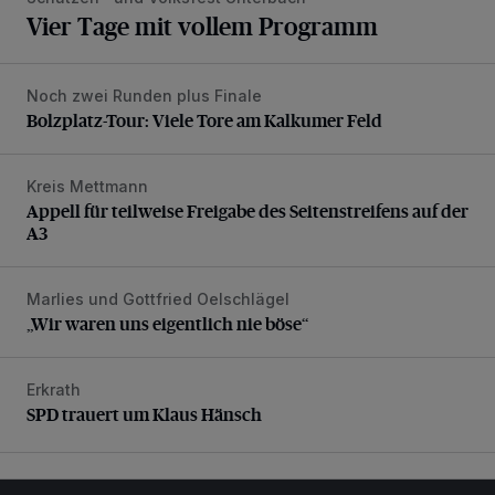
Vier Tage mit vollem Programm
Noch zwei Runden plus Finale
Bolzplatz-Tour: Viele Tore am Kalkumer Feld
Bolzplatz-Tour: Viele Tore am Kalkumer Feld
Kreis Mettmann
Appell für teilweise Freigabe des Seitenstreifens auf der A
Appell für teilweise Freigabe des Seitenstreifens auf der
A3
Marlies und Gottfried Oelschlägel
„Wir waren uns eigentlich nie böse“
„Wir waren uns eigentlich nie böse“
Erkrath
SPD trauert um Klaus Hänsch
SPD trauert um Klaus Hänsch