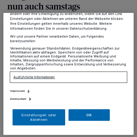
nun auch samstags
Anzeigen möglicherweise nicht mehr so relevant für Sie. Sie können
dieses Menü jederzeit wieder aufrufen, um Ihre Einstellungen zu
ändern oder Ihre Einwilligung zu widerrufen, indem Sie auf den Link
Einstellungen oder Ablehnen am unteren Rand der Webseite klicken.
Hochdahl
·
Ab Juni 2024 bietet das Bürgerbüro in
Ihre Einstellungen gelten innerhalb unseres Website. Weitere
Hochdahl im Rahmen einer Testphase fortan an jedem
Informationen finden Sie in unserer Datenschutzerklärung.
ersten Samstag des Monats zwischen 9 und 12 Uhr
Wir und unsere Partner verarbeiten Daten, um Folgendes
zusätzliche Serviceleistungen an.
bereitzustellen:
Verwendung genauer Standortdaten. Endgeräteeigenschaften zur
Identifikation aktiv abfragen. Speichern von oder Zugriff auf
Informationen auf einem Endgerät. Personalisierte Werbung und
Inhalte, Messung von Werbeleistung und der Performance von
Inhalten, Zielgruppenforschung sowie Entwicklung und Verbesserung
24.05.2024 , 19:15 Uhr
Eine Minute Lesezeit
von Angeboten.
Ausführliche Informationen
Impressum
Datenschutz
Einstellungen oder
OK
D
Ablehnen
as Angebot richtet sich insbesondere an
Bürgerinnen und Bürger, denen es