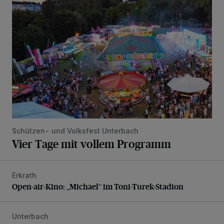
Schützen- und Volksfest Unterbach
Vier Tage mit vollem Programm
Erkrath
Open-air-Kino: „Michael“ im Toni-Turek-Stadion
Open-air-Kino: „Michael“ im Toni-Turek-Stadion
Unterbach
Die karnevalistische Vorfreude ist riesengroß