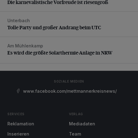
Die karnevalistische Vorfreude ist riesengroß
Unterbach
Tolle Party und großer Andrang beim UTC
Tolle Party und großer Andrang beim UTC
Am Mühlenkamp
Es wird die größte Solarthermie-Anlage in NRW
Es wird die größte Solarthermie-Anlage in NRW
SOZIALE MEDIEN
www.facebook.com/mettmannerkreisnews/
SERVICES
VERLAG
Reklamation
Mediadaten
Inserieren
Team