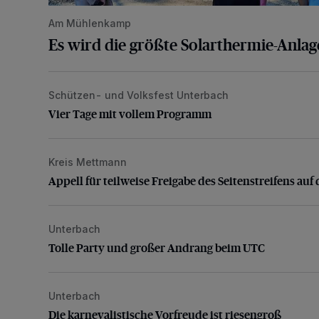
Am Mühlenkamp
Es wird die größte Solarthermie-Anla
Schützen- und Volksfest Unterbach
Vier Tage mit vollem Programm
Vier Tage mit vollem Programm
Kreis Mettmann
Appell für teilweise Freigabe des Seitenstreifens auf
Appell für teilweise Freigabe des Seitenstreifens auf 
Unterbach
Tolle Party und großer Andrang beim UTC
Tolle Party und großer Andrang beim UTC
Unterbach
Die karnevalistische Vorfreude ist riesengroß
Die karnevalistische Vorfreude ist riesengroß