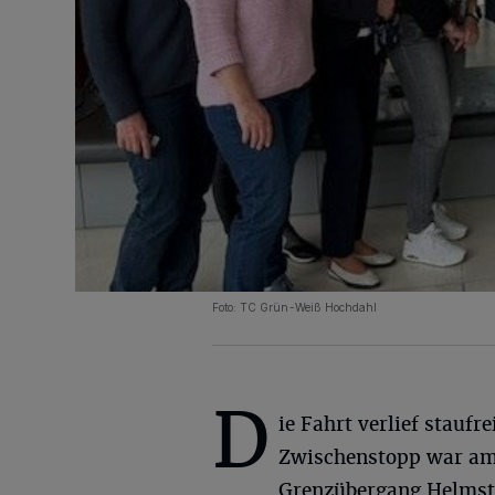
Foto: TC Grün-Weiß Hochdahl
D
ie Fahrt verlief staufre
Zwischenstopp war a
Grenzübergang Helmst