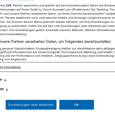
sere
-Partner speichern und greifen auf personenbezogene Daten wie Brows
218
Kennungen auf Ihrem Gerät zu. Durch Auswahl von OK aktivieren Sie Tracking-Te
Wir und unsere Partner verarbeiten Daten, um Ihnen Dienste bereitzustellen“ aufge
n Tracker deaktiviert sind, sind manche Inhalte und Anzeigen möglicherweise ni
Delegation des TC Grün-Weiß Hochdahl in Berlin​
r Sie. Sie können dieses Menü jederzeit wieder aufrufen, um Ihre Einstellungen zu
ligung zu widerrufen, indem Sie auf den Link Einstellungen oder Ablehnen am unte
icken. Ihre Einstellungen gelten innerhalb unseres Website. Weitere Informationen
tenschutzerklärung.
ptstadt
nsere Partner verarbeiten Daten, um Folgendes bereitzustellen:
des TC Grün-Weiß
genauer Standortdaten. Endgeräteeigenschaften zur Identifikation aktiv abfrage
griff auf Informationen auf einem Endgerät. Personalisierte Werbung und Inhalte
ung und der Performance von Inhalten, Zielgruppenforschung sowie Entwicklung
ng von Angeboten.
Berlin
he Informationen
m
elerinnen der Tennishobbymannschaft vom
utz
egen Anfang Mai in den gecharterten Bus
tagsabgeordneten Dr. Klaus Wiener einen
Einstellungen oder Ablehnen
OK