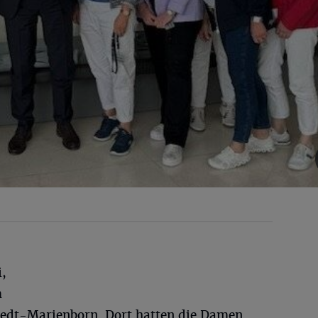
i,
m
edt-Marienborn. Dort hatten die Damen