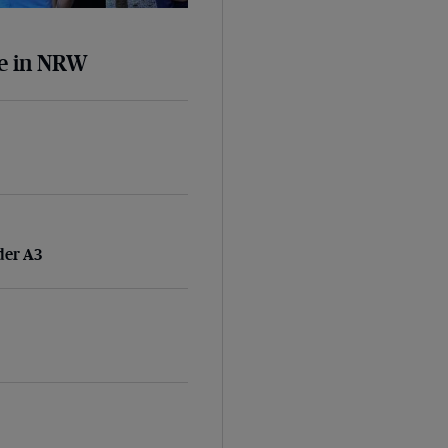
ge in NRW
 der A3
der A3