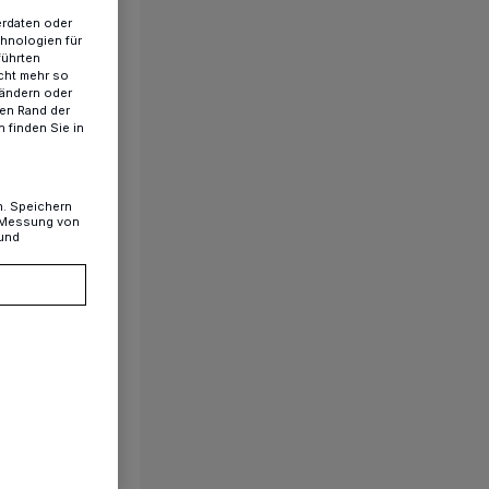
erdaten oder
chnologien für
führten
cht mehr so
 ändern oder
ren Rand der
 finden Sie in
n. Speichern
, Messung von
 und