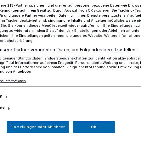
sere
-Partner speichern und greifen auf personenbezogene Daten wie Brows
218
Kennungen auf Ihrem Gerät zu. Durch Auswahl von OK aktivieren Sie Tracking-Te
Wir und unsere Partner verarbeiten Daten, um Ihnen Dienste bereitzustellen“ aufge
n Tracker deaktiviert sind, sind manche Inhalte und Anzeigen möglicherweise ni
Das Museum Lokschuppen feiert seinen 25sten Geburtstag​
r Sie. Sie können dieses Menü jederzeit wieder aufrufen, um Ihre Einstellungen zu
ligung zu widerrufen, indem Sie auf den Link Einstellungen oder Ablehnen am unte
icken. Ihre Einstellungen gelten innerhalb unseres Website. Weitere Informationen
tenschutzerklärung.
ädt ein
nsere Partner verarbeiten Daten, um Folgendes bereitzustellen:
genauer Standortdaten. Endgeräteeigenschaften zur Identifikation aktiv abfrage
 Lokschuppen
griff auf Informationen auf einem Endgerät. Personalisierte Werbung und Inhalte
ung und der Performance von Inhalten, Zielgruppenforschung sowie Entwicklung
ng von Angeboten.
n 25sten Geburtstag
he Informationen
m
st der Lokschuppen in Hochdahl. Das
utz
 am 28. Mai 1999, vor 25 Jahren,
seumstag am 26. Mai (11 bis 17 Uhr)
Einstellungen oder Ablehnen
OK
den Geburtstag.