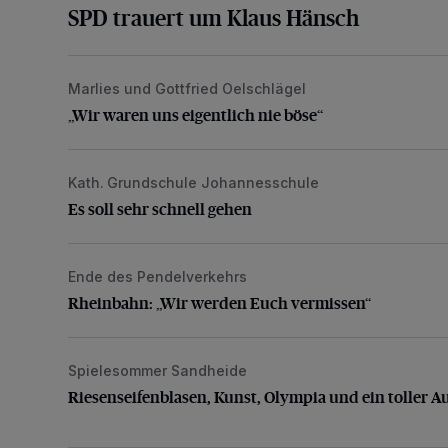
SPD trauert um Klaus Hänsch
Marlies und Gottfried Oelschlägel
„Wir waren uns eigentlich nie böse“
„Wir waren uns eigentlich nie böse“
Kath. Grundschule Johannesschule
Es soll sehr schnell gehen
Es soll sehr schnell gehen
Ende des Pendelverkehrs
Rheinbahn: „Wir werden Euch vermissen“
Rheinbahn: „Wir werden Euch vermissen“
Spielesommer Sandheide
Riesenseifenblasen, Kunst, Olympia und ein toller Au
Riesenseifenblasen, Kunst, Olympia und ein toller A