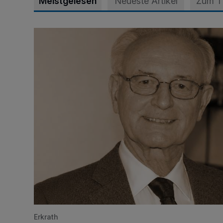
Meistgelesen
Neueste Artikel
Zum 
SPD trauert um Klaus Hänsch
Erkrath