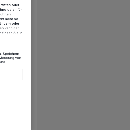
erdaten oder
chnologien für
führten
cht mehr so
 ändern oder
ren Rand der
 finden Sie in
n. Speichern
, Messung von
 und