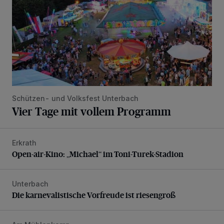
Schützen- und Volksfest Unterbach
Vier Tage mit vollem Programm
Erkrath
Open-air-Kino: „Michael“ im Toni-Turek-Stadion
Open-air-Kino: „Michael“ im Toni-Turek-Stadion
Unterbach
Die karnevalistische Vorfreude ist riesengroß
Die karnevalistische Vorfreude ist riesengroß