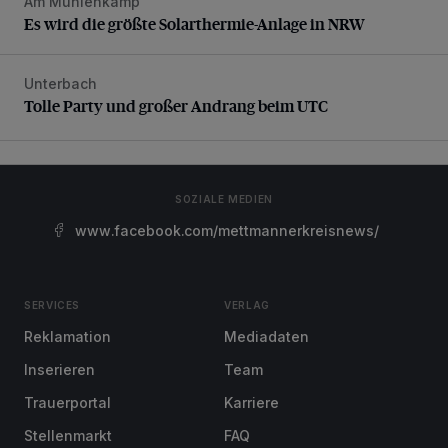
Am Mühlenkamp
Es wird die größte Solarthermie-Anlage in NRW
Es wird die größte Solarthermie-Anlage in NRW
Unterbach
Tolle Party und großer Andrang beim UTC
Tolle Party und großer Andrang beim UTC
SOZIALE MEDIEN
www.facebook.com/mettmannerkreisnews/
SERVICES
VERLAG
Reklamation
Mediadaten
Inserieren
Team
Trauerportal
Karriere
Stellenmarkt
FAQ