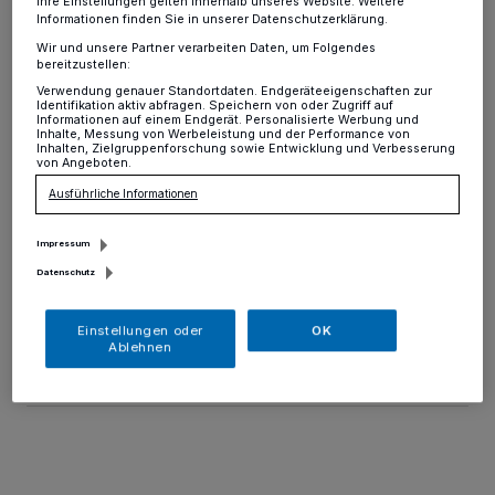
Leckereien
Ihre Einstellungen gelten innerhalb unseres Website. Weitere
Informationen finden Sie in unserer Datenschutzerklärung.
Wir und unsere Partner verarbeiten Daten, um Folgendes
Hochdahl
·
Am 25. Mai ist es wieder so weit. Dann
bereitzustellen:
begeht der Madrigalchor Millrath sein allseits beliebtes
Verwendung genauer Standortdaten. Endgeräteeigenschaften zur
Brunnenfest. Auf dem Schulhof der Alten Schule
Identifikation aktiv abfragen. Speichern von oder Zugriff auf
Informationen auf einem Endgerät. Personalisierte Werbung und
Millrath an der Ecke Dorfstraße/Schulstraße darf ab 12
Inhalte, Messung von Werbeleistung und der Performance von
Uhr gefeiert und gesungen werden. Wie immer dürfen
Inhalten, Zielgruppenforschung sowie Entwicklung und Verbesserung
von Angeboten.
Grillwürstchen, pikante Häppchen sowie Kaffee und
Kuchen nicht fehlen. Auch das Getränkeangebot kann
Ausführliche Informationen
sich sehen lassen.
Impressum
Datenschutz
06.05.2024 , 16:02 Uhr
Eine Minute Lesezeit
Einstellungen oder
OK
Ablehnen