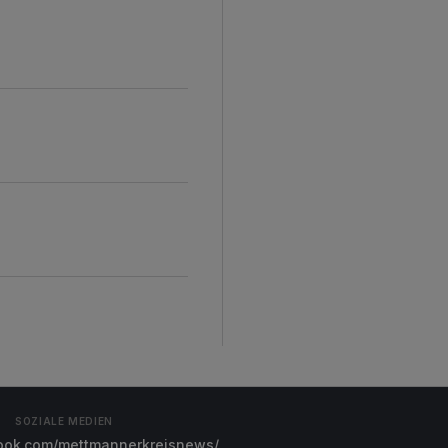
SOZIALE MEDIEN
ok.com/mettmannerkreisnews/