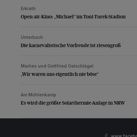
Erkrath
Open-air-Kino: „Michael“ im Toni-Turek-Stadion
Open-air-Kino: „Michael“ im Toni-Turek-Stadion
Unterbach
Die karnevalistische Vorfreude ist riesengroß
Die karnevalistische Vorfreude ist riesengroß
Marlies und Gottfried Oelschlägel
„Wir waren uns eigentlich nie böse“
„Wir waren uns eigentlich nie böse“
Am Mühlenkamp
Es wird die größte Solarthermie-Anlage in NRW
Es wird die größte Solarthermie-Anlage in NRW
www.facebo