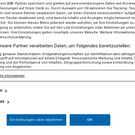
sere
-Partner speichern und greifen auf personenbezogene Daten wie Brows
218
Kennungen auf Ihrem Gerät zu. Durch Auswahl von OK aktivieren Sie Tracking-Te
Wir und unsere Partner verarbeiten Daten, um Ihnen Dienste bereitzustellen“ aufge
n Tracker deaktiviert sind, sind manche Inhalte und Anzeigen möglicherweise ni
r Sie. Sie können dieses Menü jederzeit wieder aufrufen, um Ihre Einstellungen zu
19 Jahre alter Mitsubishi Colt entwendet
ligung zu widerrufen, indem Sie auf den Link Einstellungen oder Ablehnen am unte
icken. Ihre Einstellungen gelten innerhalb unseres Website. Weitere Informationen
tenschutzerklärung.
nsere Partner verarbeiten Daten, um Folgendes bereitzustellen:
en
genauer Standortdaten. Endgeräteeigenschaften zur Identifikation aktiv abfrage
r Mitsubishi Colt
griff auf Informationen auf einem Endgerät. Personalisierte Werbung und Inhalte
ung und der Performance von Inhalten, Zielgruppenforschung sowie Entwicklung
ng von Angeboten.
he Informationen
m
6. Januar bis Samstag, 13. Januar 2024,
utz
on einem Parkplatz an der Straße Am
dahl entwendet. Die Polizei ermittelt und
Einstellungen oder Ablehnen
OK