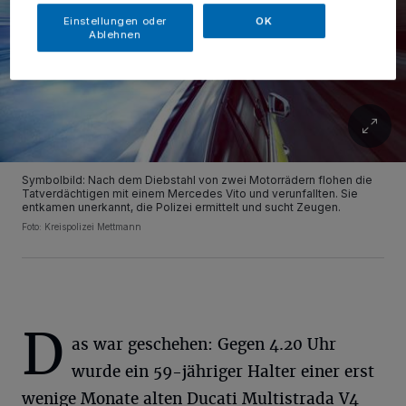
Einstellungen oder
OK
Ablehnen
Symbolbild: Nach dem Diebstahl von zwei Motorrädern flohen die
Tatverdächtigen mit einem Mercedes Vito und verunfallten. Sie
entkamen unerkannt, die Polizei ermittelt und sucht Zeugen.
Foto: Kreispolizei Mettmann
D
as war geschehen: Gegen 4.20 Uhr
wurde ein 59-jähriger Halter einer erst
wenige Monate alten Ducati Multistrada V4