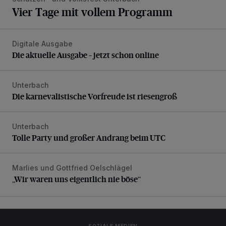
Vier Tage mit vollem Programm
Digitale Ausgabe
Die aktuelle Ausgabe – jetzt schon online
Die aktuelle Ausgabe – jetzt schon online
Unterbach
Die karnevalistische Vorfreude ist riesengroß
Die karnevalistische Vorfreude ist riesengroß
Unterbach
Tolle Party und großer Andrang beim UTC
Tolle Party und großer Andrang beim UTC
Marlies und Gottfried Oelschlägel
„Wir waren uns eigentlich nie böse“
„Wir waren uns eigentlich nie böse“