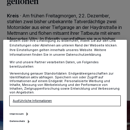
geflohen
Wir und unsere
-Partner speichern und greifen auf
218
personenbezogene Daten wie Browserdaten oder eindeutige
Kennungen auf Ihrem Gerät zu. Durch Auswahl von OK aktivieren Sie
Kreis
·
Am frühen Freitagmorgen, 22. Dezember,
Tracking-Technologien für die unter „Wir und unsere Partner
stahlen zwei bisher unbekannte Tatverdächtige zwei
verarbeiten Daten, um Ihnen Dienste bereitzustellen“ aufgeführten
Motorräder aus einer Tiefgarage an der Haydnstraße in
Zwecke. Wenn Tracker deaktiviert sind, sind manche Inhalte und
Anzeigen möglicherweise nicht mehr so relevant für Sie. Sie können
Mettmann und flohen mitsamt ihrer Tatbeute mit einem
dieses Menü jederzeit wieder aufrufen, um Ihre Einstellungen zu
Mercedes Vito. In Erkrath verunfallten sie aus bisher
ändern oder Ihre Einwilligung zu widerrufen, indem Sie auf den Link
ungeklärter Ursache und entkamen unerkannt. Die
Einstellungen oder Ablehnen am unteren Rand der Webseite klicken.
Polizei ermittelt und bittet um Zeugenhinweise.
Ihre Einstellungen gelten innerhalb unseres Website. Weitere
Informationen finden Sie in unserer Datenschutzerklärung.
Wir und unsere Partner verarbeiten Daten, um Folgendes
bereitzustellen:
Verwendung genauer Standortdaten. Endgeräteeigenschaften zur
25.12.2023 , 17:00 Uhr
2 Minuten Lesezeit
Identifikation aktiv abfragen. Speichern von oder Zugriff auf
Informationen auf einem Endgerät. Personalisierte Werbung und
Inhalte, Messung von Werbeleistung und der Performance von
Inhalten, Zielgruppenforschung sowie Entwicklung und Verbesserung
von Angeboten.
Ausführliche Informationen
Impressum
Datenschutz