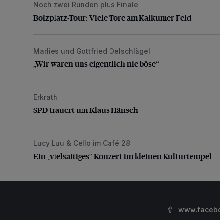
Noch zwei Runden plus Finale
Bolzplatz-Tour: Viele Tore am Kalkumer Feld
Bolzplatz-Tour: Viele Tore am Kalkumer Feld
Marlies und Gottfried Oelschlägel
„Wir waren uns eigentlich nie böse“
„Wir waren uns eigentlich nie böse“
Erkrath
SPD trauert um Klaus Hänsch
SPD trauert um Klaus Hänsch
Lucy Luu & Cello im Café 28
Ein „vielsaitiges“ Konzert im kleinen Kulturtempel
Ein „vielsaitiges“ Konzert im kleinen Kulturtempel
www.facebo