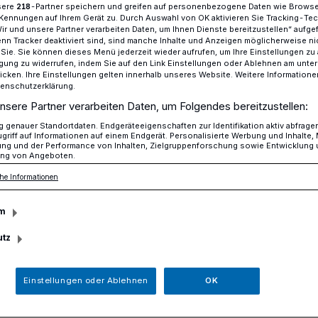
sere
-Partner speichern und greifen auf personenbezogene Daten wie Brows
218
Kennungen auf Ihrem Gerät zu. Durch Auswahl von OK aktivieren Sie Tracking-Te
Wir und unsere Partner verarbeiten Daten, um Ihnen Dienste bereitzustellen“ aufge
n Tracker deaktiviert sind, sind manche Inhalte und Anzeigen möglicherweise ni
r Sie. Sie können dieses Menü jederzeit wieder aufrufen, um Ihre Einstellungen zu
ng im Bus
ligung zu widerrufen, indem Sie auf den Link Einstellungen oder Ablehnen am unte
icken. Ihre Einstellungen gelten innerhalb unseres Website. Weitere Informationen
tenschutzerklärung.
nsere Partner verarbeiten Daten, um Folgendes bereitzustellen:
genauer Standortdaten. Endgeräteeigenschaften zur Identifikation aktiv abfrage
ästigung im Bus
griff auf Informationen auf einem Endgerät. Personalisierte Werbung und Inhalte
ung und der Performance von Inhalten, Zielgruppenforschung sowie Entwicklung
ng von Angeboten.
he Informationen
zember 2023) hat ein bislang noch
m
 in Mettmann in der Buslinie 746 eine
ll belästigt.
utz
Einstellungen oder Ablehnen
OK
Lesezeit