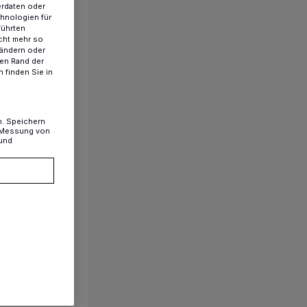
erdaten oder
chnologien für
führten
cht mehr so
 ändern oder
ren Rand der
 finden Sie in
n. Speichern
, Messung von
 und