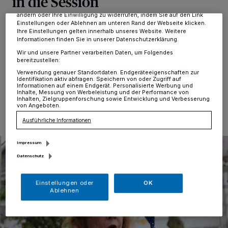
in die Session
dieses Menü jederzeit wieder aufrufen, um Ihre Einstellungen zu
ändern oder Ihre Einwilligung zu widerrufen, indem Sie auf den Link
Einstellungen oder Ablehnen am unteren Rand der Webseite klicken.
Alt-Erkrath
·
Unter dem Motto „Onse Stadt steht
Ihre Einstellungen gelten innerhalb unseres Website. Weitere
Kopp“ startet die Große Erkrather KG und die KG
Informationen finden Sie in unserer Datenschutzerklärung.
„Letzten Hänger“ in eine ganz besondere Session.
Wir und unsere Partner verarbeiten Daten, um Folgendes
bereitzustellen:
Verwendung genauer Standortdaten. Endgeräteeigenschaften zur
Identifikation aktiv abfragen. Speichern von oder Zugriff auf
Informationen auf einem Endgerät. Personalisierte Werbung und
05.11.2019 , 12:55 Uhr
Eine Minute Lesezeit
Inhalte, Messung von Werbeleistung und der Performance von
Inhalten, Zielgruppenforschung sowie Entwicklung und Verbesserung
von Angeboten.
Ausführliche Informationen
Impressum
Datenschutz
Einstellungen oder
OK
Ablehnen