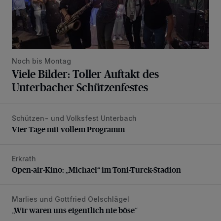
Noch bis Montag
Viele Bilder: Toller Auftakt des
Unterbacher Schützenfestes
Schützen- und Volksfest Unterbach
Vier Tage mit vollem Programm
Vier Tage mit vollem Programm
Erkrath
Open-air-Kino: „Michael“ im Toni-Turek-Stadion
Open-air-Kino: „Michael“ im Toni-Turek-Stadion
Marlies und Gottfried Oelschlägel
„Wir waren uns eigentlich nie böse“
„Wir waren uns eigentlich nie böse“