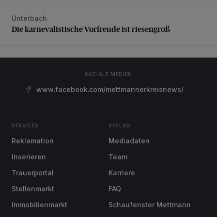
Unterbach
Die karnevalistische Vorfreude ist riesengroß
Die karnevalistische Vorfreude ist riesengroß
SOZIALE MEDIEN
www.facebook.com/mettmannerkreisnews/
SERVICES
VERLAG
Reklamation
Mediadaten
Inserieren
Team
Trauerportal
Karriere
Stellenmarkt
FAQ
Immobilienmarkt
Schaufenster Mettmann