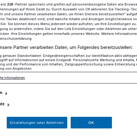
sere
-Partner speichern und greifen auf personenbezogene Daten wie Brows
218
Kennungen auf Ihrem Gerät zu. Durch Auswahl von OK aktivieren Sie Tracking-Te
Wir und unsere Partner verarbeiten Daten, um Ihnen Dienste bereitzustellen“ aufge
n Tracker deaktiviert sind, sind manche Inhalte und Anzeigen möglicherweise ni
Der Madrigalchor singt für Hochwassergeschädigte
r Sie. Sie können dieses Menü jederzeit wieder aufrufen, um Ihre Einstellungen zu
ligung zu widerrufen, indem Sie auf den Link Einstellungen oder Ablehnen am unte
icken. Ihre Einstellungen gelten innerhalb unseres Website. Weitere Informationen
tenschutzerklärung.
nsere Partner verarbeiten Daten, um Folgendes bereitzustellen:
genauer Standortdaten. Endgeräteeigenschaften zur Identifikation aktiv abfrage
chor singt für
griff auf Informationen auf einem Endgerät. Personalisierte Werbung und Inhalte
ung und der Performance von Inhalten, Zielgruppenforschung sowie Entwicklung
ng von Angeboten.
eschädigte
he Informationen
m
th gab es große Schäden durch die
utz
nze Straßenzüge waren überschwemmt,
unter Wasser. Zum Glück gab es keine
Einstellungen oder Ablehnen
OK
n. Eine große Hilfsaktion wurde ins
achbarn und Freunde packten kräftig mit