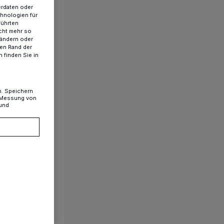
erdaten oder
chnologien für
führten
cht mehr so
 ändern oder
ren Rand der
 finden Sie in
n. Speichern
, Messung von
 und