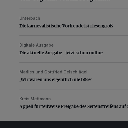
Unterbach
Die karnevalistische Vorfreude ist riesengroß
Die karnevalistische Vorfreude ist riesengroß
Digitale Ausgabe
Die aktuelle Ausgabe – jetzt schon online
Die aktuelle Ausgabe – jetzt schon online
Marlies und Gottfried Oelschlägel
„Wir waren uns eigentlich nie böse“
„Wir waren uns eigentlich nie böse“
Kreis Mettmann
Appell für teilweise Freigabe des Seitenstreifens auf
Appell für teilweise Freigabe des Seitenstreifens auf 