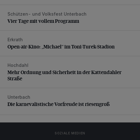
Schützen- und Volksfest Unterbach
Vier Tage mit vollem Programm
Vier Tage mit vollem Programm
Erkrath
Open-air-Kino: „Michael“ im Toni-Turek-Stadion
Open-air-Kino: „Michael“ im Toni-Turek-Stadion
Hochdahl
Mehr Ordnung und Sicherheit in der Kattendahler Straße
Mehr Ordnung und Sicherheit in der Kattendahler
Straße
Unterbach
Die karnevalistische Vorfreude ist riesengroß
Die karnevalistische Vorfreude ist riesengroß
SOZIALE MEDIEN