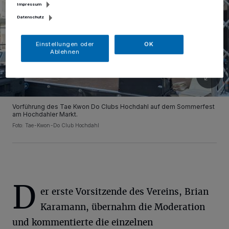
Impressum
Datenschutz
Einstellungen oder
OK
Ablehnen
Vorführung des Tae Kwon Do Clubs Hochdahl auf dem Sommerfest
am Hochdahler Markt.
Foto: Tae-Kwon-Do Club Hochdahl
D
er erste Vorsitzende des Vereins, Brian
Karamann, übernahm die Moderation
und kommentierte die einzelnen