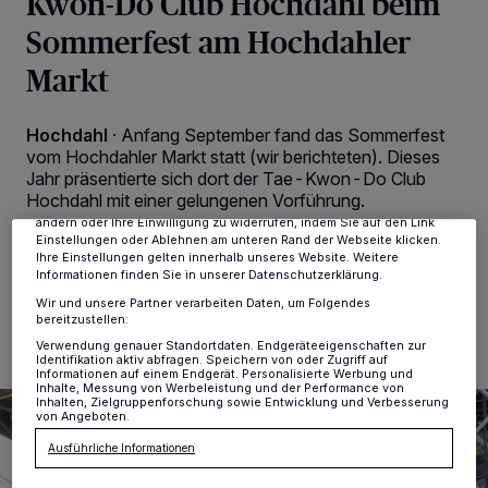
Kwon-Do Club Hochdahl beim
Sommerfest am Hochdahler
Markt
Wir und unsere
-Partner speichern und greifen auf
218
personenbezogene Daten wie Browserdaten oder eindeutige
Kennungen auf Ihrem Gerät zu. Durch Auswahl von OK aktivieren Sie
Hochdahl
·
Anfang September fand das Sommerfest
Tracking-Technologien für die unter „Wir und unsere Partner
vom Hochdahler Markt statt (wir berichteten). Dieses
verarbeiten Daten, um Ihnen Dienste bereitzustellen“ aufgeführten
Zwecke. Wenn Tracker deaktiviert sind, sind manche Inhalte und
Jahr präsentierte sich dort der Tae-Kwon-Do Club
Anzeigen möglicherweise nicht mehr so relevant für Sie. Sie können
Hochdahl mit einer gelungenen Vorführung.
dieses Menü jederzeit wieder aufrufen, um Ihre Einstellungen zu
ändern oder Ihre Einwilligung zu widerrufen, indem Sie auf den Link
Einstellungen oder Ablehnen am unteren Rand der Webseite klicken.
Ihre Einstellungen gelten innerhalb unseres Website. Weitere
Informationen finden Sie in unserer Datenschutzerklärung.
15.09.2025 , 13:53 Uhr
2 Minuten Lesezeit
Wir und unsere Partner verarbeiten Daten, um Folgendes
bereitzustellen:
Verwendung genauer Standortdaten. Endgeräteeigenschaften zur
Identifikation aktiv abfragen. Speichern von oder Zugriff auf
Informationen auf einem Endgerät. Personalisierte Werbung und
Inhalte, Messung von Werbeleistung und der Performance von
Inhalten, Zielgruppenforschung sowie Entwicklung und Verbesserung
von Angeboten.
Ausführliche Informationen