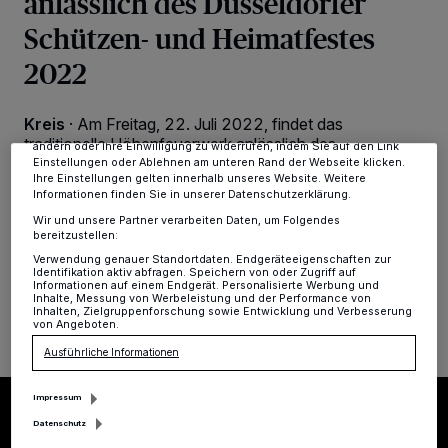
anlässlich des Düsseldorfer
Wir und unsere
-Partner speichern und greifen auf
218
Schützen- und Heimatfestes
personenbezogene Daten wie Browserdaten oder eindeutige
Kennungen auf Ihrem Gerät zu. Durch Auswahl von OK aktivieren Sie
2022
Tracking-Technologien für die unter „Wir und unsere Partner
verarbeiten Daten, um Ihnen Dienste bereitzustellen“ aufgeführten
Zwecke. Wenn Tracker deaktiviert sind, sind manche Inhalte und
Anzeigen möglicherweise nicht mehr so relevant für Sie. Sie können
Kreis
·
Am Freitag, 22. Juli 2022, findet das
dieses Menü jederzeit wieder aufrufen, um Ihre Einstellungen zu
traditionelle Höhenfeuerwerk anlässlich des
ändern oder Ihre Einwilligung zu widerrufen, indem Sie auf den Link
Düsseldorfer Schützen- und Heimatfestes 2022
Einstellungen oder Ablehnen am unteren Rand der Webseite klicken.
Ihre Einstellungen gelten innerhalb unseres Website. Weitere
"Größte Kirmes am Rhein" auf den Rheinwiesen statt.
Informationen finden Sie in unserer Datenschutzerklärung.
Das Feuerwerk beginnt in diesem Jahr erst um 23 Uhr.
Wir und unsere Partner verarbeiten Daten, um Folgendes
bereitzustellen:
Verwendung genauer Standortdaten. Endgeräteeigenschaften zur
Identifikation aktiv abfragen. Speichern von oder Zugriff auf
Informationen auf einem Endgerät. Personalisierte Werbung und
22.07.2022 , 11:20 Uhr
Eine Minute Lesezeit
Inhalte, Messung von Werbeleistung und der Performance von
Inhalten, Zielgruppenforschung sowie Entwicklung und Verbesserung
von Angeboten.
Ausführliche Informationen
Impressum
Datenschutz