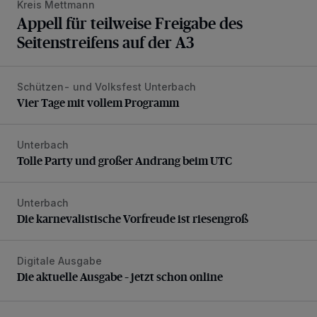
Kreis Mettmann
Appell für teilweise Freigabe des
Seitenstreifens auf der A3
Schützen- und Volksfest Unterbach
Vier Tage mit vollem Programm
Vier Tage mit vollem Programm
Unterbach
Tolle Party und großer Andrang beim UTC
Tolle Party und großer Andrang beim UTC
Unterbach
Die karnevalistische Vorfreude ist riesengroß
Die karnevalistische Vorfreude ist riesengroß
Digitale Ausgabe
Die aktuelle Ausgabe – jetzt schon online
Die aktuelle Ausgabe – jetzt schon online