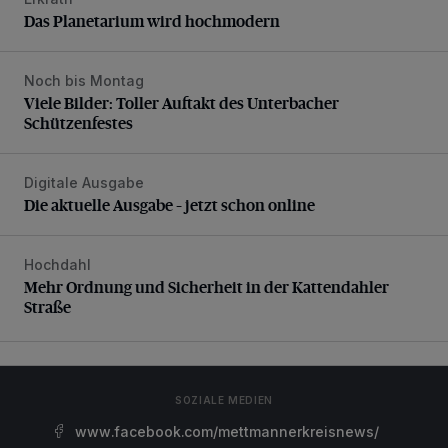
Das Planetarium wird hochmodern
Das Planetarium wird hochmodern
Noch bis Montag
Viele Bilder: Toller Auftakt des Unterbacher Schützenfeste
Viele Bilder: Toller Auftakt des Unterbacher
Schützenfestes
Digitale Ausgabe
Die aktuelle Ausgabe – jetzt schon online
Die aktuelle Ausgabe – jetzt schon online
Hochdahl
Mehr Ordnung und Sicherheit in der Kattendahler Straße
Mehr Ordnung und Sicherheit in der Kattendahler
Straße
SOZIALE MEDIEN
www.facebook.com/mettmannerkreisnews/