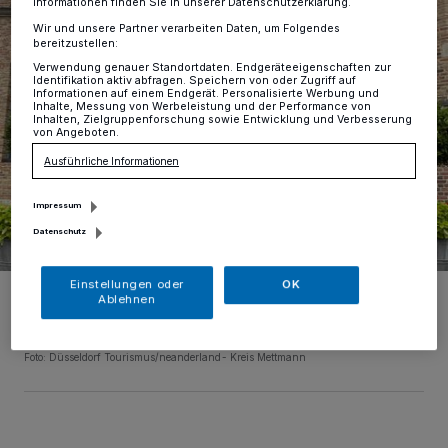
Informationen finden Sie in unserer Datenschutzerklärung.
Wir und unsere Partner verarbeiten Daten, um Folgendes
bereitzustellen:
Verwendung genauer Standortdaten. Endgeräteeigenschaften zur
Identifikation aktiv abfragen. Speichern von oder Zugriff auf
Informationen auf einem Endgerät. Personalisierte Werbung und
Inhalte, Messung von Werbeleistung und der Performance von
Inhalten, Zielgruppenforschung sowie Entwicklung und Verbesserung
von Angeboten.
Ausführliche Informationen
Impressum
Datenschutz
Einstellungen oder
OK
(v.li.) Mareike Joppien und Arne Jährling (Touristisches
Ablehnen
Marketing/neanderland | Kreis Mettmann), Ole Friedrich (Düsseldorf
Tourismus), Paul Stertz (Regionalmanagement Düsseldorf – Kreis
Mettmann).
Foto: Düsseldorf Tourismus/neanderland- Kreis Mettmann