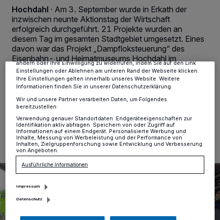
Wir und unsere
-Partner speichern und greifen auf
218
Hochdahl
·
Am 3. September wurde in Erkath der
personenbezogene Daten wie Browserdaten oder eindeutige
Kennungen auf Ihrem Gerät zu. Durch Auswahl von OK aktivieren Sie
inzwischen neunte Aktionstag der Wirtschaft
Tracking-Technologien für die unter „Wir und unsere Partner
erfolgreich durchgeführt. 21 Projekte wurden an
verarbeiten Daten, um Ihnen Dienste bereitzustellen“ aufgeführten
diesem Tag im gesamten Stadtgebiet umgesetzt. Eines
Zwecke. Wenn Tracker deaktiviert sind, sind manche Inhalte und
davon war das Projekt „Dampfloksteuerung“ des
Anzeigen möglicherweise nicht mehr so relevant für Sie. Sie können
dieses Menü jederzeit wieder aufrufen, um Ihre Einstellungen zu
Eisenbahn- und Heimatmuseums Hochdahl im
ändern oder Ihre Einwilligung zu widerrufen, indem Sie auf den Link
Lokschuppen gemeinsam mit der Firma ad Autodienst
Einstellungen oder Ablehnen am unteren Rand der Webseite klicken.
Kunz.
Ihre Einstellungen gelten innerhalb unseres Website. Weitere
Informationen finden Sie in unserer Datenschutzerklärung.
Wir und unsere Partner verarbeiten Daten, um Folgendes
bereitzustellen:
08.09.2021 , 15:21 Uhr
Eine Minute Lesezeit
Verwendung genauer Standortdaten. Endgeräteeigenschaften zur
Identifikation aktiv abfragen. Speichern von oder Zugriff auf
Informationen auf einem Endgerät. Personalisierte Werbung und
Inhalte, Messung von Werbeleistung und der Performance von
Inhalten, Zielgruppenforschung sowie Entwicklung und Verbesserung
von Angeboten.
Ausführliche Informationen
Impressum
Datenschutz