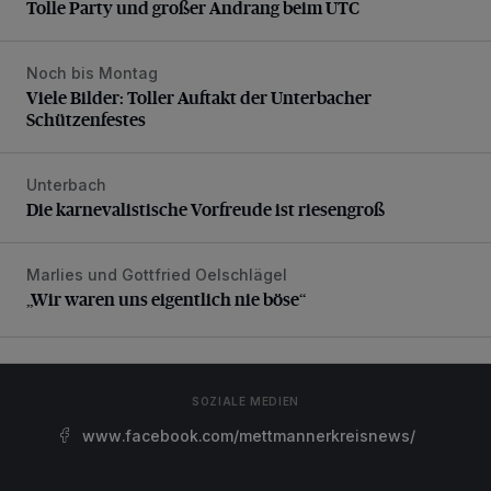
Tolle Party und großer Andrang beim UTC
Noch bis Montag
Viele Bilder: Toller Auftakt der Unterbacher Schützenfestes
Viele Bilder: Toller Auftakt der Unterbacher
Schützenfestes
Unterbach
Die karnevalistische Vorfreude ist riesengroß
Die karnevalistische Vorfreude ist riesengroß
Marlies und Gottfried Oelschlägel
„Wir waren uns eigentlich nie böse“
„Wir waren uns eigentlich nie böse“
SOZIALE MEDIEN
www.facebook.com/mettmannerkreisnews/