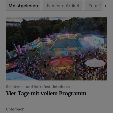
Meistgelesen
Neueste Artikel
Zum Thema
Vier Tage mit vollem Programm
Schützen- und Volksfest Unterbach
Vier Tage mit vollem Programm
Unterbach
Tolle Party und großer Andrang beim UTC