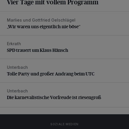
Vier Tage mit vollem Programm
Marlies und Gottfried Oelschlägel
„Wir waren uns eigentlich nie böse“
„Wir waren uns eigentlich nie böse“
Erkrath
SPD trauert um Klaus Hänsch
SPD trauert um Klaus Hänsch
Unterbach
Tolle Party und großer Andrang beim UTC
Tolle Party und großer Andrang beim UTC
Unterbach
Die karnevalistische Vorfreude ist riesengroß
Die karnevalistische Vorfreude ist riesengroß
SOZIALE MEDIEN