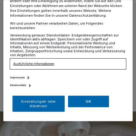
Trauung an
ändern oder Ihre Einwilligung zu widerrufen, indem Sie auf den Link
Einstellungen oder Ablehnen am unteren Rand der Webseite klicken.
Ihre Einstellungen gelten innerhalb unseres Website. Weitere
Erkrath
·
Das Standesamt Erkrath bietet interessierten
Informationen finden Sie in unserer Datenschutzerklärung.
Brautpaaren am Freitag, den 12. Dezember, die
Wir und unsere Partner verarbeiten Daten, um Folgendes
Gelegenheit, sich im Rahmen einer Candle-Light-
bereitzustellen:
Trauung ganz romantisch das Ja-Wort zu geben. Die
Verwendung genauer Standortdaten. Endgeräteeigenschaften zur
Identifikation aktiv abfragen. Speichern von oder Zugriff auf
Eheschließung in besonderer Atmosphäre ist dabei
Informationen auf einem Endgerät. Personalisierte Werbung und
sowohl im Trauzimmer des Standesamtes an der
Inhalte, Messung von Werbeleistung und der Performance von
Inhalten, Zielgruppenforschung sowie Entwicklung und Verbesserung
Bahnstraße in Alt-Erkrath, als auch in einem der vielen
von Angeboten.
Außentrauorte möglich.
Ausführliche Informationen
Impressum
03.11.2025 , 11:34 Uhr
Eine Minute Lesezeit
Datenschutz
Einstellungen oder
OK
Ablehnen