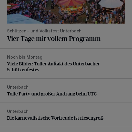
Schützen- und Volksfest Unterbach
Vier Tage mit vollem Programm
Noch bis Montag
Viele Bilder: Toller Auftakt des Unterbacher Schützenfeste
Viele Bilder: Toller Auftakt des Unterbacher
Schützenfestes
Unterbach
Tolle Party und großer Andrang beim UTC
Tolle Party und großer Andrang beim UTC
Unterbach
Die karnevalistische Vorfreude ist riesengroß
Die karnevalistische Vorfreude ist riesengroß