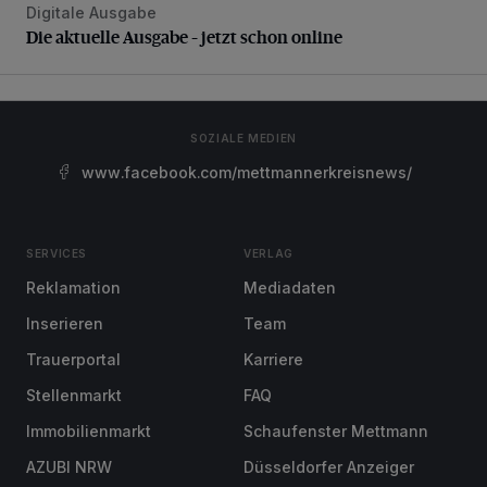
Digitale Ausgabe
Die aktuelle Ausgabe – jetzt schon online
Die aktuelle Ausgabe – jetzt schon online
SOZIALE MEDIEN
www.facebook.com/mettmannerkreisnews/
SERVICES
VERLAG
Reklamation
Mediadaten
Inserieren
Team
Trauerportal
Karriere
Stellenmarkt
FAQ
Immobilienmarkt
Schaufenster Mettmann
AZUBI NRW
Düsseldorfer Anzeiger