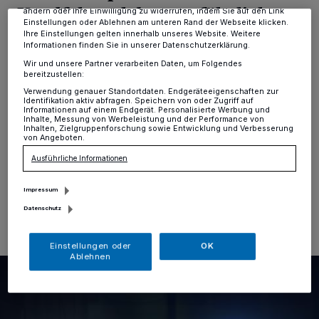
Kradfahrer lebensgefährlich
ändern oder Ihre Einwilligung zu widerrufen, indem Sie auf den Link
Einstellungen oder Ablehnen am unteren Rand der Webseite klicken.
verletzt
Ihre Einstellungen gelten innerhalb unseres Website. Weitere
Informationen finden Sie in unserer Datenschutzerklärung.
Wir und unsere Partner verarbeiten Daten, um Folgendes
Bei einem schweren Verkehrsunfall gestern Nachmittag
bereitzustellen:
auf der A 3 in Richtung Köln hat sich ein Kradfahrer
Verwendung genauer Standortdaten. Endgeräteeigenschaften zur
Identifikation aktiv abfragen. Speichern von oder Zugriff auf
lebensgefährlich verletzt, als er am Stauende auf einen
Informationen auf einem Endgerät. Personalisierte Werbung und
Pkw aufgefahren war. Rettungskräfte brachten ihn mit
Inhalte, Messung von Werbeleistung und der Performance von
Inhalten, Zielgruppenforschung sowie Entwicklung und Verbesserung
einem Rettungshubschrauber in ein Krankenhaus.
von Angeboten.
Ausführliche Informationen
08.04.2024 , 12:15 Uhr
Eine Minute Lesezeit
Impressum
Datenschutz
Einstellungen oder
OK
Ablehnen