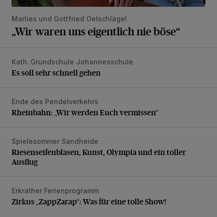
Marlies und Gottfried Oelschlägel
„Wir waren uns eigentlich nie böse“
Kath. Grundschule Johannesschule
Es soll sehr schnell gehen
Es soll sehr schnell gehen
Ende des Pendelverkehrs
Rheinbahn: „Wir werden Euch vermissen“
Rheinbahn: „Wir werden Euch vermissen“
Spielesommer Sandheide
Riesenseifenblasen, Kunst, Olympia und ein toller Ausflug
Riesenseifenblasen, Kunst, Olympia und ein toller
Ausflug
Erkrather Ferienprogramm
Zirkus „ZappZarap“: Was für eine tolle Show!
Zirkus „ZappZarap“: Was für eine tolle Show!