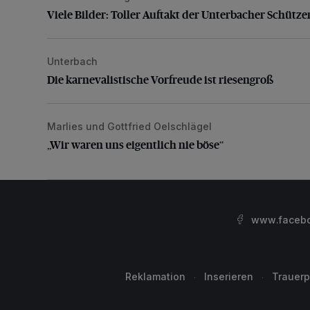
Viele Bilder: Toller Auftakt der Unterbacher Schütze
Unterbach
Die karnevalistische Vorfreude ist riesengroß
Die karnevalistische Vorfreude ist riesengroß
Marlies und Gottfried Oelschlägel
„Wir waren uns eigentlich nie böse“
„Wir waren uns eigentlich nie böse“
www.facebo
Reklamation
Inserieren
Trauerp