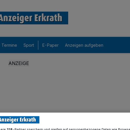
Termine
Sport
E-Paper
Anzeigen aufgeben
sere
-Partner speichern und greifen auf personenbezogene Daten wie Brows
218