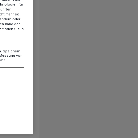
chnologien für
führten
cht mehr so
 ändern oder
ren Rand der
 finden Sie in
n. Speichern
, Messung von
 und