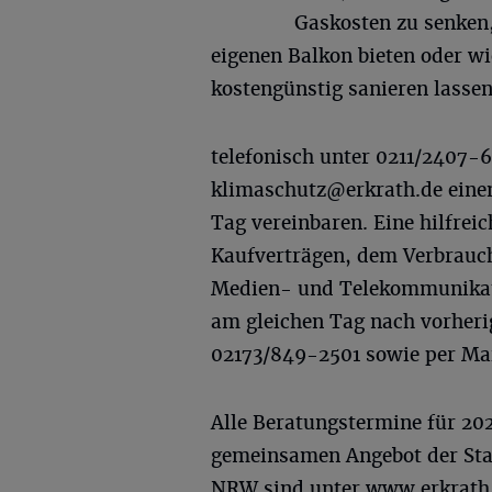
Gaskosten zu senken
eigenen Balkon bieten oder w
kostengünstig sanieren lasse
telefonisch unter 0211/2407-
klimaschutz@erkrath.de
einen
Tag vereinbaren. Eine hilfrei
Kaufverträgen, dem Verbrauc
Medien- und Telekommunikati
am gleichen Tag nach vorheri
02173/849-2501 sowie per Ma
Alle Beratungstermine für 20
gemeinsamen Angebot der Stad
NRW sind unter www.erkrath.