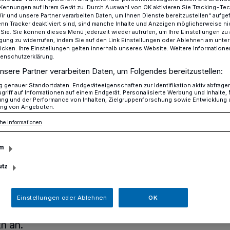
Kennungen auf Ihrem Gerät zu. Durch Auswahl von OK aktivieren Sie Tracking-Te
Wir und unsere Partner verarbeiten Daten, um Ihnen Dienste bereitzustellen“ aufge
n Tracker deaktiviert sind, sind manche Inhalte und Anzeigen möglicherweise ni
r Sie. Sie können dieses Menü jederzeit wieder aufrufen, um Ihre Einstellungen zu
atung bei Energie- und Rechtsfragen​
ligung zu widerrufen, indem Sie auf den Link Einstellungen oder Ablehnen am unte
icken. Ihre Einstellungen gelten innerhalb unseres Website. Weitere Informationen
tenschutzerklärung.
nsere Partner verarbeiten Daten, um Folgendes bereitzustellen:
und der Verbraucherzentrale NRW
genauer Standortdaten. Endgeräteeigenschaften zur Identifikation aktiv abfrage
griff auf Informationen auf einem Endgerät. Personalisierte Werbung und Inhalte
eratung bei
ung und der Performance von Inhalten, Zielgruppenforschung sowie Entwicklung
ng von Angeboten.
he Informationen
 Rechtsfragen
m
utz
nagement der Stadt Erkrath und die
eten am Mittwoch, den 10. April, von 15
ie Beratungen zu einer Vielzahl von
Einstellungen oder Ablehnen
OK
 im Verwaltungsgebäude Kaiserhof an
h an.