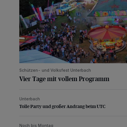
Schützen- und Volksfest Unterbach
Vier Tage mit vollem Programm
Unterbach
Tolle Party und großer Andrang beim UTC
Tolle Party und großer Andrang beim UTC
Noch bis Montag
Viele Bilder: Toller Auftakt der Unterbacher Schützen