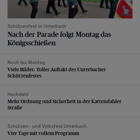
Schützenfest in Unterbach
Nach der Parade folgt Montag das
Königsschießen
Noch bis Montag
Viele Bilder: Toller Auftakt des Unterbacher Schützenfeste
Viele Bilder: Toller Auftakt des Unterbacher
Schützenfestes
Hochdahl
Mehr Ordnung und Sicherheit in der Kattendahler Straße
Mehr Ordnung und Sicherheit in der Kattendahler
Straße
Schützen- und Volksfest Unterbach
Vier Tage mit vollem Programm
Vier Tage mit vollem Programm