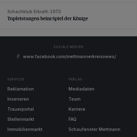
Schachklub Erkrath 1973
Topleistungen beim Spiel der Könige
Topleistungen beim Spiel der Könige
SOZIALE MEDIEN
www.facebook.com/mettmannerkreisnews/
SERVICES
VERLAG
Reklamation
Mediadaten
Inserieren
Team
Trauerportal
Karriere
Stellenmarkt
FAQ
Immobilienmarkt
Schaufenster Mettmann