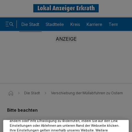
Die Stadt
Stadtteile
Kreis
Karriere
Termine
Wir und unsere
-Partner speichern und greifen auf
218
personenbezogene Daten wie Browserdaten oder eindeutige
Kennungen auf Ihrem Gerät zu. Durch Auswahl von OK aktivieren Sie
Die Stadt
Verschiebung der Müllabfuhren zu Ostern​
Tracking-Technologien für die unter „Wir und unsere Partner
verarbeiten Daten, um Ihnen Dienste bereitzustellen“ aufgeführten
Zwecke. Wenn Tracker deaktiviert sind, sind manche Inhalte und
Bitte beachten
Anzeigen möglicherweise nicht mehr so relevant für Sie. Sie können
dieses Menü jederzeit wieder aufrufen, um Ihre Einstellungen zu
Verschiebung der
ändern oder Ihre Einwilligung zu widerrufen, indem Sie auf den Link
Einstellungen oder Ablehnen am unteren Rand der Webseite klicken.
Ihre Einstellungen gelten innerhalb unseres Website. Weitere