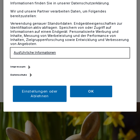
Müllabfuhren zu Ostern
Informationen finden Sie in unserer Datenschutzerklärung.
Wir und unsere Partner verarbeiten Daten, um Folgendes
Erkrath
·
Aufgrund der Osterfeiertage werden die
bereitzustellen:
regulären Müllabfuhrtermine jeweils um einen Tag nach
Verwendung genauer Standortdaten. Endgeräteeigenschaften zur
Identifikation aktiv abfragen. Speichern von oder Zugriff auf
hinten verlegt. Die Abfuhren von Karfreitag finden
Informationen auf einem Endgerät. Personalisierte Werbung und
daher am Samstag, den 30. März, statt. Die
Inhalte, Messung von Werbeleistung und der Performance von
Inhalten, Zielgruppenforschung sowie Entwicklung und Verbesserung
Abfuhrtermine von Ostermontag werden auf den
von Angeboten.
darauffolgenden Dienstag, den 2. April, gelegt.
Ausführliche Informationen
Impressum
27.03.2024 , 12:07 Uhr
Eine Minute Lesezeit
Datenschutz
Einstellungen oder
OK
Ablehnen