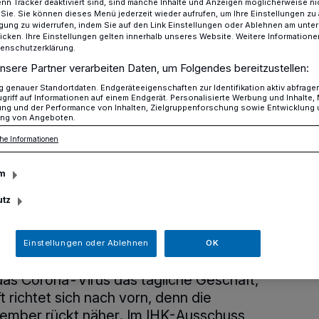
n Tracker deaktiviert sind, sind manche Inhalte und Anzeigen möglicherweise ni
r Sie. Sie können dieses Menü jederzeit wieder aufrufen, um Ihre Einstellungen zu
ligung zu widerrufen, indem Sie auf den Link Einstellungen oder Ablehnen am unte
icken. Ihre Einstellungen gelten innerhalb unseres Website. Weitere Informationen
tenschutzerklärung.
rnehmer positionieren sich zur Kommunalwahl
nsere Partner verarbeiten Daten, um Folgendes bereitzustellen:
genauer Standortdaten. Endgeräteeigenschaften zur Identifikation aktiv abfrage
griff auf Informationen auf einem Endgerät. Personalisierte Werbung und Inhalte
ung und der Performance von Inhalten, Zielgruppenforschung sowie Entwicklung
ng von Angeboten.
nternehmer
he Informationen
m
n sich zur
utz
ahl
Einstellungen oder Ablehnen
OK
 das Corona-Virus das tägliche Geschäft,
t richtet sich nach vorn, denn die
mber rückt näher. Im IHK-Ausschuss