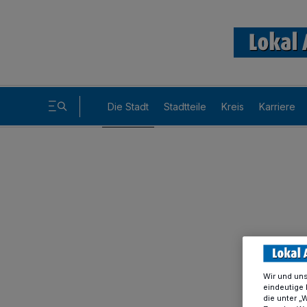
Die Stadt
Stadtteile
Kreis
Karriere
Wir und un
eindeutige 
die unter „