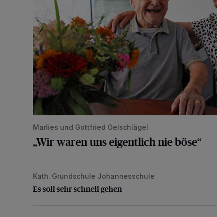
Marlies und Gottfried Oelschlägel
„Wir waren uns eigentlich nie böse“
Kath. Grundschule Johannesschule
Es soll sehr schnell gehen
Es soll sehr schnell gehen