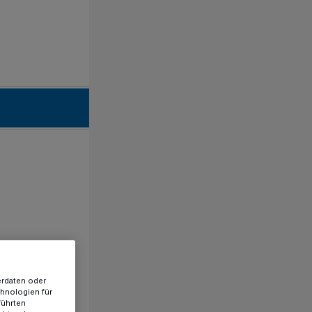
erdaten oder
chnologien für
führten