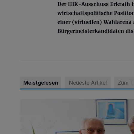
Der IHK-Ausschuss Erkrath ha
wirtschaftspolitische Positi
einer (virtuellen) Wahlarena 
Bürgermeisterkandidaten disk
Meistgelesen
Neueste Artikel
Zum 
„Wir waren uns eigentlich nie böse“