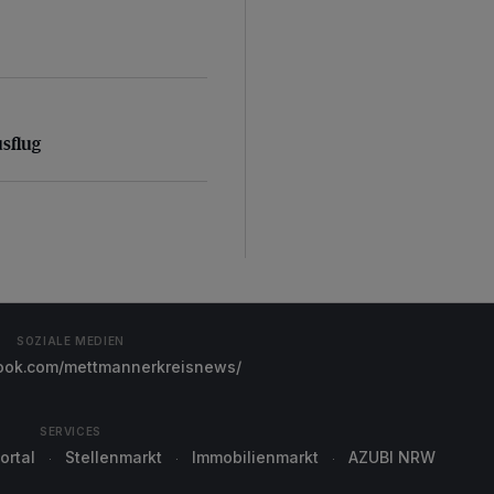
sflug
usflug
SOZIALE MEDIEN
ok.com/mettmannerkreisnews/
SERVICES
ortal
Stellenmarkt
Immobilienmarkt
AZUBI NRW