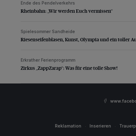
Ende des Pendelverkehrs
Rheinbahn: „Wir werden Euch vermissen“
Rheinbahn: „Wir werden Euch vermissen“
Spielesommer Sandheide
Riesenseifenblasen, Kunst, Olympia und ein toller Au
Riesenseifenblasen, Kunst, Olympia und ein toller A
Erkrather Ferienprogramm
Zirkus „ZappZarap“: Was für eine tolle Show!
Zirkus „ZappZarap“: Was für eine tolle Show!
www.facebo
Reklamation
Inserieren
Trauerp