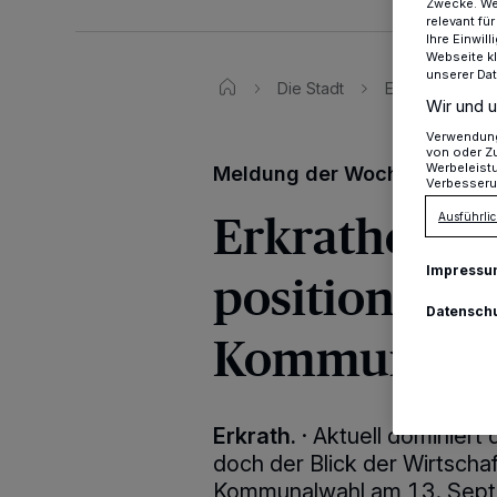
Zwecke. Wen
relevant fü
Ihre Einwil
Webseite kl
unserer Da
Die Stadt
Erkrather Unte
Wir und u
Verwendung 
von oder Zu
Werbeleist
Meldung der Woche
Verbesseru
Erkrather U
Ausführlic
Impressu
positioniere
Datensch
Kommunalw
Erkrath.
·
Aktuell dominiert
doch der Blick der Wirtschaf
Kommunalwahl am 13. Septe