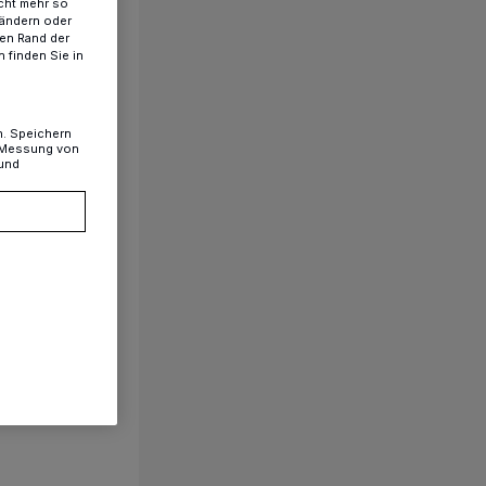
cht mehr so
 ändern oder
ren Rand der
 finden Sie in
n. Speichern
, Messung von
 und