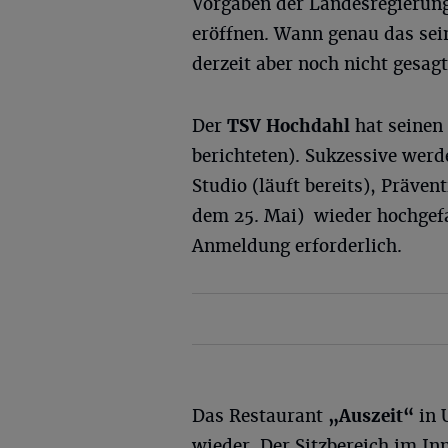
Vorgaben der Landesregierun
eröffnen. Wann genau das sei
derzeit aber noch nicht gesag
Der
TSV Hochdahl
hat seinen 
berichteten). Sukzessive werd
Studio (läuft bereits), Präven
dem 25. Mai) wieder hochgefah
Anmeldung erforderlich.
Das Restaurant
„Auszeit“
in 
wieder. Der Sitzbereich im I