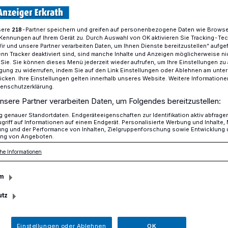
sere
-Partner speichern und greifen auf personenbezogene Daten wie Brows
218
Kennungen auf Ihrem Gerät zu. Durch Auswahl von OK aktivieren Sie Tracking-Te
dürfen wieder
Wir und unsere Partner verarbeiten Daten, um Ihnen Dienste bereitzustellen“ aufge
n Tracker deaktiviert sind, sind manche Inhalte und Anzeigen möglicherweise ni
r Sie. Sie können dieses Menü jederzeit wieder aufrufen, um Ihre Einstellungen zu
ligung zu widerrufen, indem Sie auf den Link Einstellungen oder Ablehnen am unte
icken. Ihre Einstellungen gelten innerhalb unseres Website. Weitere Informationen
tenschutzerklärung.
r dürfen wieder
nsere Partner verarbeiten Daten, um Folgendes bereitzustellen:
genauer Standortdaten. Endgeräteeigenschaften zur Identifikation aktiv abfrage
griff auf Informationen auf einem Endgerät. Personalisierte Werbung und Inhalte
ung und der Performance von Inhalten, Zielgruppenforschung sowie Entwicklung
ng von Angeboten.
auch in Erkrath tut sich etwas.
he Informationen
hre Gäste empfangen, die Vereinswelt
 die Innenstadt kehrt langsam zur
m
 Wort „Normalität“ nicht ganz der Realität
vielen Lockerungen, die wir nun genießen,
utz
or an gewisse Regeln im Rahmen der
. Wir haben uns mal umgehört.
Einstellungen oder Ablehnen
OK