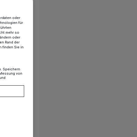
erdaten oder
chnologien für
führten
cht mehr so
 ändern oder
ren Rand der
 finden Sie in
n. Speichern
, Messung von
 und