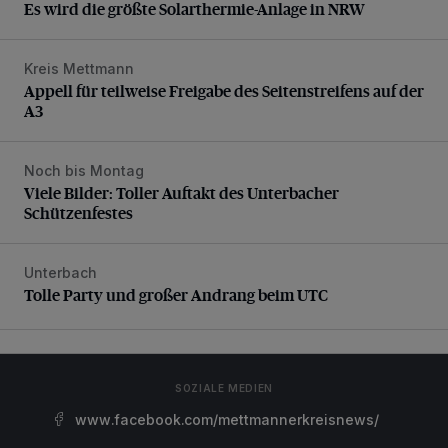
Es wird die größte Solarthermie-Anlage in NRW
Kreis Mettmann
Appell für teilweise Freigabe des Seitenstreifens auf der A
Appell für teilweise Freigabe des Seitenstreifens auf der
A3
Noch bis Montag
Viele Bilder: Toller Auftakt des Unterbacher Schützenfeste
Viele Bilder: Toller Auftakt des Unterbacher
Schützenfestes
Unterbach
Tolle Party und großer Andrang beim UTC
Tolle Party und großer Andrang beim UTC
SOZIALE MEDIEN
www.facebook.com/mettmannerkreisnews/