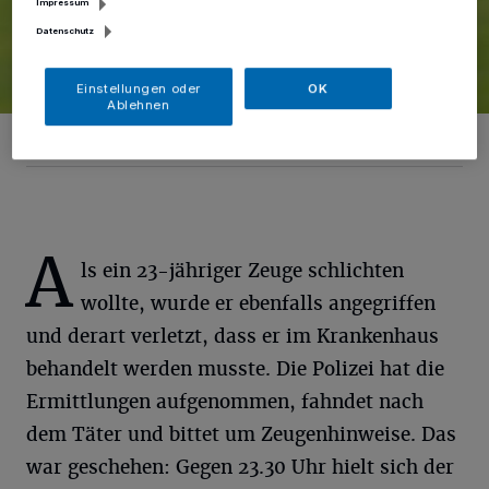
Impressum
Datenschutz
Einstellungen oder
OK
Ablehnen
Foto: Jochen Tack
A
ls ein 23-jähriger Zeuge schlichten
wollte, wurde er ebenfalls angegriffen
und derart verletzt, dass er im Krankenhaus
behandelt werden musste. Die Polizei hat die
Ermittlungen aufgenommen, fahndet nach
dem Täter und bittet um Zeugenhinweise. Das
war geschehen: Gegen 23.30 Uhr hielt sich der