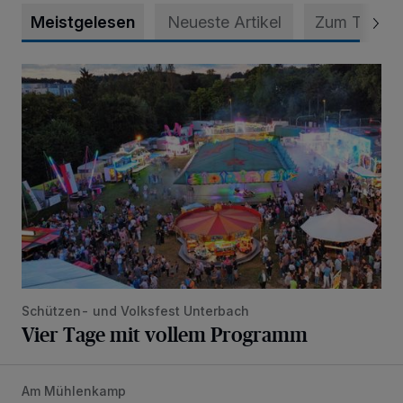
Meistgelesen
Neueste Artikel
Zum Thema
Vier Tage mit vollem Programm
Schützen- und Volksfest Unterbach
Vier Tage mit vollem Programm
Am Mühlenkamp
Es wird die größte Solarthermie-Anlage in NRW