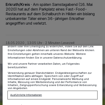
Erkrath/Kreis
·
Am späten Samstagabend (16. Mai
2020) hat auf dem Parkplatz eines Fast-Food-
Restaurants auf dem Schalburch in Hilden ein bislang
Wir und unsere
-Partner speichern und greifen auf
218
unbekannter Täter einen 36-jährigen Erkrather
personenbezogene Daten wie Browserdaten oder eindeutige
angegriffen und verletzt.
Kennungen auf Ihrem Gerät zu. Durch Auswahl von OK aktivieren Sie
Tracking-Technologien für die unter „Wir und unsere Partner
verarbeiten Daten, um Ihnen Dienste bereitzustellen“ aufgeführten
Zwecke. Wenn Tracker deaktiviert sind, sind manche Inhalte und
Anzeigen möglicherweise nicht mehr so relevant für Sie. Sie können
18.05.2020 , 13:05 Uhr
2 Minuten Lesezeit
dieses Menü jederzeit wieder aufrufen, um Ihre Einstellungen zu
ändern oder Ihre Einwilligung zu widerrufen, indem Sie auf den Link
Einstellungen oder Ablehnen am unteren Rand der Webseite klicken.
Ihre Einstellungen gelten innerhalb unseres Website. Weitere
Informationen finden Sie in unserer Datenschutzerklärung.
Wir und unsere Partner verarbeiten Daten, um Folgendes
bereitzustellen:
Verwendung genauer Standortdaten. Endgeräteeigenschaften zur
Identifikation aktiv abfragen. Speichern von oder Zugriff auf
Informationen auf einem Endgerät. Personalisierte Werbung und
Inhalte, Messung von Werbeleistung und der Performance von
Inhalten, Zielgruppenforschung sowie Entwicklung und Verbesserung
von Angeboten.
Ausführliche Informationen