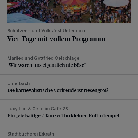
Schützen- und Volksfest Unterbach
Vier Tage mit vollem Programm
Marlies und Gottfried Oelschlägel
„Wir waren uns eigentlich nie böse“
„Wir waren uns eigentlich nie böse“
Unterbach
Die karnevalistische Vorfreude ist riesengroß
Die karnevalistische Vorfreude ist riesengroß
Lucy Luu & Cello im Café 28
Ein „vielsaitiges“ Konzert im kleinen Kulturtempel
Ein „vielsaitiges“ Konzert im kleinen Kulturtempel
Stadtbücherei Erkrath
Runter vom Sofa ins Vergnügen