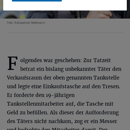
Foto: Kreispolizei Mettmann
F
olgendes war geschehen: Zur Tatzeit
betrat ein bislang unbekannter Täter den
Verkaufsraum der oben genannten Tankstelle
und legte eine Einkaufstasche auf den Tresen.
Er forderte den 19-jährigen
Tankstellenmitarbeiter auf, die Tasche mit
Geld zu befüllen. Als dieser der Aufforderung
des Täters nicht nachkam, zog er ein Messer