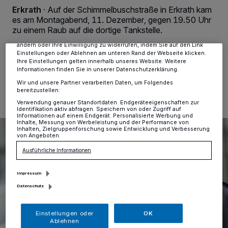
Tracking-Technologien für die unter „Wir und unsere Partner
Erkrath
·
Auf der Schimmelbuschstraße in Erkrath kam
verarbeiten Daten, um Ihnen Dienste bereitzustellen“ aufgeführten
es am Montagabend, 11. Dezember, gegen 19.50 Uhr
Zwecke. Wenn Tracker deaktiviert sind, sind manche Inhalte und
zu einem Raub auf die dortige Tankstelle.
Anzeigen möglicherweise nicht mehr so relevant für Sie. Sie können
dieses Menü jederzeit wieder aufrufen, um Ihre Einstellungen zu
ändern oder Ihre Einwilligung zu widerrufen, indem Sie auf den Link
Einstellungen oder Ablehnen am unteren Rand der Webseite klicken.
Ihre Einstellungen gelten innerhalb unseres Website. Weitere
Informationen finden Sie in unserer Datenschutzerklärung.
12.12.2023 , 10:37 Uhr
Eine Minute Lesezeit
Wir und unsere Partner verarbeiten Daten, um Folgendes
bereitzustellen:
Verwendung genauer Standortdaten. Endgeräteeigenschaften zur
Identifikation aktiv abfragen. Speichern von oder Zugriff auf
Informationen auf einem Endgerät. Personalisierte Werbung und
Inhalte, Messung von Werbeleistung und der Performance von
Inhalten, Zielgruppenforschung sowie Entwicklung und Verbesserung
von Angeboten.
Ausführliche Informationen
Impressum
Datenschutz
Einstellungen oder
OK
Ablehnen