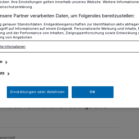
icken. Ihre Einstellungen gelten innerhalb unseres Website. Weitere Informationen
tenschutzerklärung.
nsere Partner verarbeiten Daten, um Folgendes bereitzustellen:
genauer Standortdaten. Endgeräteeigenschaften zur Identifikation aktiv abfrage
 Integrationsratswahl 2020
griff auf Informationen auf einem Endgerät. Personalisierte Werbung und Inhalte
ung und der Performance von Inhalten, Zielgruppenforschung sowie Entwicklung
ng von Angeboten.
he Informationen
er
m
ratswahl 2020
utz
Einstellungen oder Ablehnen
OK
wurde die Wahl des Integrationsrates
n mit der Kommunalwahl durchgeführt.
Lesezeit