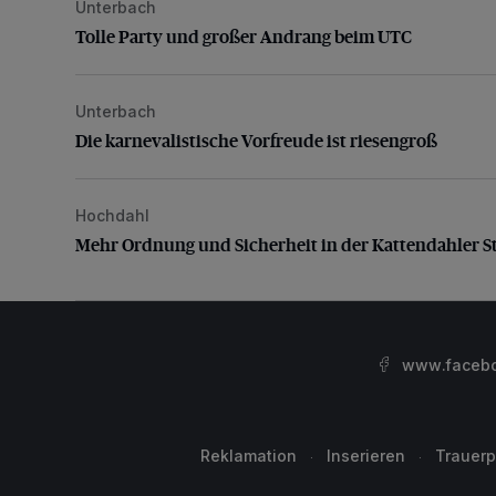
Unterbach
Tolle Party und großer Andrang beim UTC
Tolle Party und großer Andrang beim UTC
Unterbach
Die karnevalistische Vorfreude ist riesengroß
Die karnevalistische Vorfreude ist riesengroß
Hochdahl
Mehr Ordnung und Sicherheit in der Kattendahler Str
Mehr Ordnung und Sicherheit in der Kattendahler S
www.facebo
Reklamation
Inserieren
Trauerp