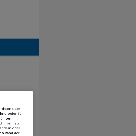
erdaten oder
chnologien für
führten
cht mehr so
 ändern oder
ren Rand der