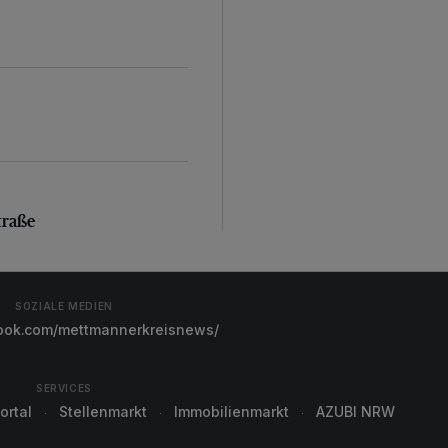
aße
traße
SOZIALE MEDIEN
ok.com/mettmannerkreisnews/
SERVICES
ortal
Stellenmarkt
Immobilienmarkt
AZUBI NRW