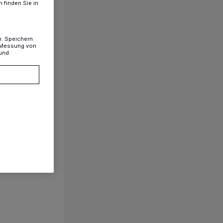
 finden Sie in
n. Speichern
, Messung von
 und