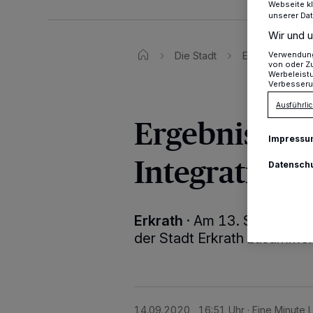
Webseite kl
unserer Da
Wir und u
Verwendung 
Die Stadt
Ergebnisse der
von oder Zu
Werbeleist
Verbesseru
Ausführlic
Ergebnisse d
Impressu
Integrations
Datensch
Erkrath
·
Am 13. September 
der Stadt Erkrath zusamme
14.09.2020 , 16:51 Uhr
Eine Minute 