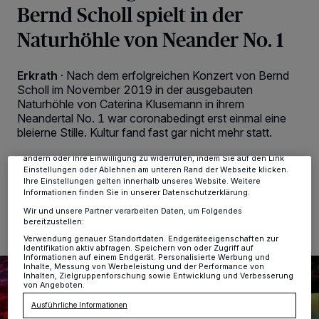
Bernd Scholl spielt in der
Naturhöhle von Neander No. 1
Wir und unsere
-Partner speichern und greifen auf
218
Erkrath
·
Nach dem erfolgreichen Konzert von Bernd
personenbezogene Daten wie Browserdaten oder eindeutige
Scholl im November 2019 in der ausgebauten
Kennungen auf Ihrem Gerät zu. Durch Auswahl von OK aktivieren Sie
Tracking-Technologien für die unter „Wir und unsere Partner
Naturhöhle von Caterina Klusemann in ihrem
verarbeiten Daten, um Ihnen Dienste bereitzustellen“ aufgeführten
Neandertal No. 1 war coronabedingt erst einmal eine
Zwecke. Wenn Tracker deaktiviert sind, sind manche Inhalte und
bleierne Stille. Kultur fand fast gar nicht mehr statt.
Anzeigen möglicherweise nicht mehr so relevant für Sie. Sie können
dieses Menü jederzeit wieder aufrufen, um Ihre Einstellungen zu
ändern oder Ihre Einwilligung zu widerrufen, indem Sie auf den Link
Einstellungen oder Ablehnen am unteren Rand der Webseite klicken.
Ihre Einstellungen gelten innerhalb unseres Website. Weitere
14.02.2022 , 11:56 Uhr
2 Minuten Lesezeit
Informationen finden Sie in unserer Datenschutzerklärung.
Wir und unsere Partner verarbeiten Daten, um Folgendes
bereitzustellen:
Verwendung genauer Standortdaten. Endgeräteeigenschaften zur
Identifikation aktiv abfragen. Speichern von oder Zugriff auf
Informationen auf einem Endgerät. Personalisierte Werbung und
Inhalte, Messung von Werbeleistung und der Performance von
Inhalten, Zielgruppenforschung sowie Entwicklung und Verbesserung
von Angeboten.
Ausführliche Informationen