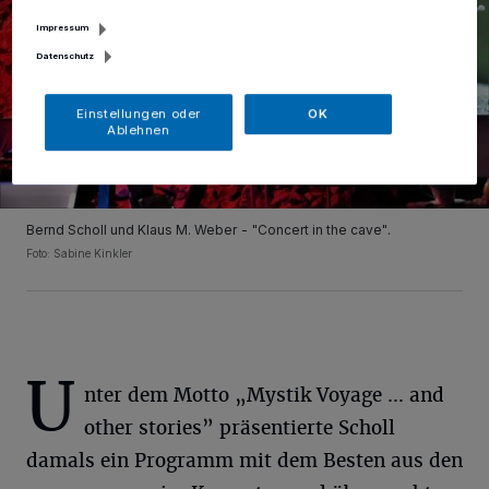
Impressum
Datenschutz
Einstellungen oder
OK
Ablehnen
Bernd Scholl und Klaus M. Weber - "Concert in the cave".
Foto: Sabine Kinkler
U
nter dem Motto „Mystik Voyage … and
other stories” präsentierte Scholl
damals ein Programm mit dem Besten aus den