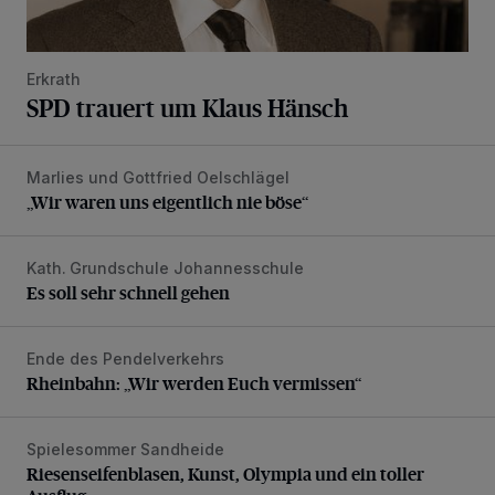
Erkrath
SPD trauert um Klaus Hänsch
Marlies und Gottfried Oelschlägel
„Wir waren uns eigentlich nie böse“
„Wir waren uns eigentlich nie böse“
Kath. Grundschule Johannesschule
Es soll sehr schnell gehen
Es soll sehr schnell gehen
Ende des Pendelverkehrs
Rheinbahn: „Wir werden Euch vermissen“
Rheinbahn: „Wir werden Euch vermissen“
Spielesommer Sandheide
Riesenseifenblasen, Kunst, Olympia und ein toller Ausflug
Riesenseifenblasen, Kunst, Olympia und ein toller