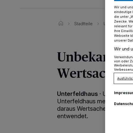
Wir und un
eindeutige 
die unter „
Zwecke. Wen
Stadtteile
Unterfeldhaus
relevant fü
Ihre Einwil
Webseite kl
unserer Da
Wir und u
Unbekannte
Verwendung 
von oder Zu
Werbeleist
Wertsachen 
Verbesseru
Ausführlic
Unterfeldhaus
·
Unbekannte
Impressu
Unterfeldhaus mehrere gep
Datensch
daraus Wertsachen in eine
entwendet.