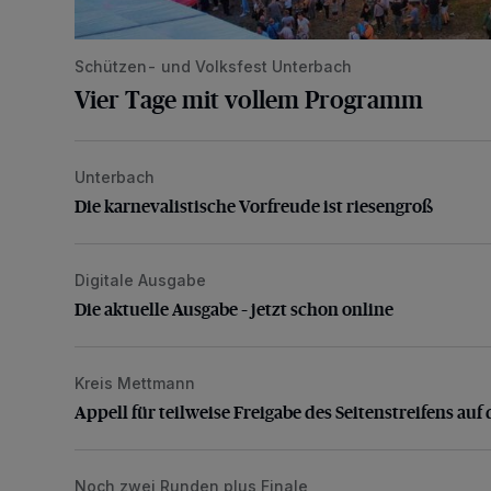
Schützen- und Volksfest Unterbach
Vier Tage mit vollem Programm
Unterbach
Die karnevalistische Vorfreude ist riesengroß
Die karnevalistische Vorfreude ist riesengroß
Digitale Ausgabe
Die aktuelle Ausgabe – jetzt schon online
Die aktuelle Ausgabe – jetzt schon online
Kreis Mettmann
Appell für teilweise Freigabe des Seitenstreifens auf
Appell für teilweise Freigabe des Seitenstreifens auf 
Noch zwei Runden plus Finale
Bolzplatz-Tour: Viele Tore am Kalkumer Feld