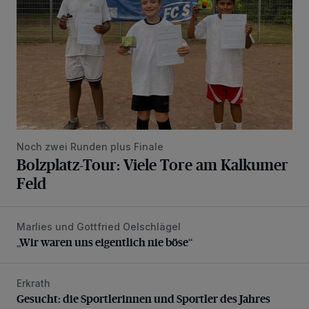
Noch zwei Runden plus Finale
Bolzplatz-Tour: Viele Tore am Kalkumer
Feld
Marlies und Gottfried Oelschlägel
„Wir waren uns eigentlich nie böse“
„Wir waren uns eigentlich nie böse“
Erkrath
Gesucht: die Sportlerinnen und Sportler des Jahres
Gesucht: die Sportlerinnen und Sportler des Jahres