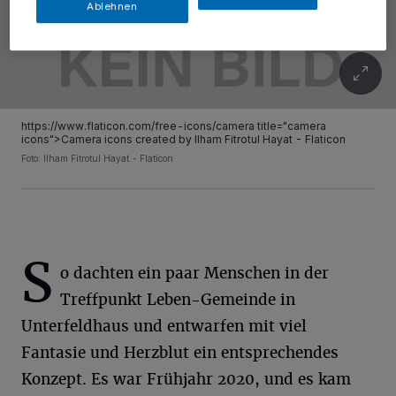
Ablehnen
https://www.flaticon.com/free-icons/camera title="camera
icons">Camera icons created by Ilham Fitrotul Hayat - Flaticon
Foto: Ilham Fitrotul Hayat - Flaticon
S
o dachten ein paar Menschen in der
Treffpunkt Leben-Gemeinde in
Unterfeldhaus und entwarfen mit viel
Fantasie und Herzblut ein entsprechendes
Konzept. Es war Frühjahr 2020, und es kam