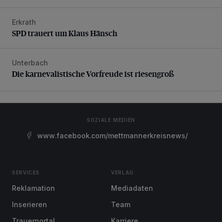
Erkrath
SPD trauert um Klaus Hänsch
SPD trauert um Klaus Hänsch
Unterbach
Die karnevalistische Vorfreude ist riesengroß
Die karnevalistische Vorfreude ist riesengroß
SOZIALE MEDIEN
www.facebook.com/mettmannerkreisnews/
SERVICES
VERLAG
Reklamation
Mediadaten
Inserieren
Team
Trauerportal
Karriere