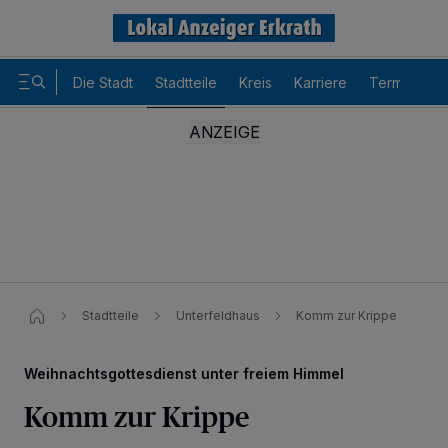
Die Stadt
Stadtteile
Kreis
Karriere
Termine
Stadtteile
Unterfeldhaus
Komm zur Krippe
Weihnachtsgottesdienst unter freiem Himmel
Komm zur Krippe
Wir und unsere
-Partner speichern und greifen auf
218
personenbezogene Daten wie Browserdaten oder eindeutige