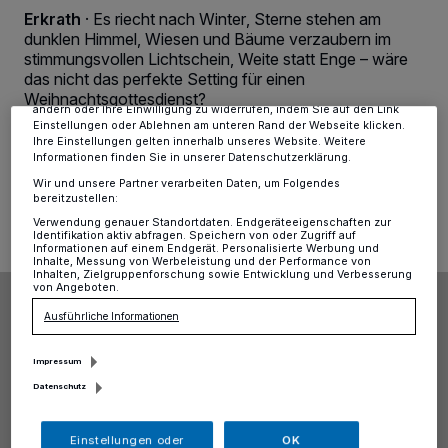
Kennungen auf Ihrem Gerät zu. Durch Auswahl von OK aktivieren Sie
Erkrath
·
Es riecht nach Winter, Sterne stehen am
Tracking-Technologien für die unter „Wir und unsere Partner
dunklen Himmel, Wiesen und Bäume verzaubern im
verarbeiten Daten, um Ihnen Dienste bereitzustellen“ aufgeführten
stimmungsvollen Lichtschein, Weite statt Enge – wäre
Zwecke. Wenn Tracker deaktiviert sind, sind manche Inhalte und
das nicht das perfekte Setting für einen
Anzeigen möglicherweise nicht mehr so relevant für Sie. Sie können
dieses Menü jederzeit wieder aufrufen, um Ihre Einstellungen zu
Weihnachtsgottesdienst?
ändern oder Ihre Einwilligung zu widerrufen, indem Sie auf den Link
Einstellungen oder Ablehnen am unteren Rand der Webseite klicken.
Ihre Einstellungen gelten innerhalb unseres Website. Weitere
Informationen finden Sie in unserer Datenschutzerklärung.
10.12.2021 , 07:27 Uhr
Eine Minute Lesezeit
Wir und unsere Partner verarbeiten Daten, um Folgendes
bereitzustellen:
Verwendung genauer Standortdaten. Endgeräteeigenschaften zur
Identifikation aktiv abfragen. Speichern von oder Zugriff auf
Informationen auf einem Endgerät. Personalisierte Werbung und
Inhalte, Messung von Werbeleistung und der Performance von
Inhalten, Zielgruppenforschung sowie Entwicklung und Verbesserung
von Angeboten.
Ausführliche Informationen
Impressum
Datenschutz
Einstellungen oder
OK