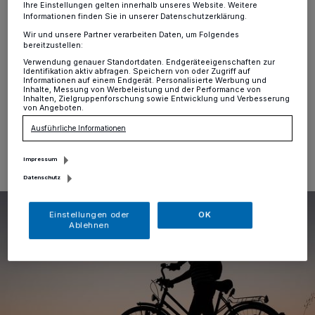
Ihre Einstellungen gelten innerhalb unseres Website. Weitere
Unterfeldhaus
·
Auch in diesem Jahr beteiligt sich der
Informationen finden Sie in unserer Datenschutzerklärung.
Erkrather Ortsverband von Bündnis 90/Die Grünen
Wir und unsere Partner verarbeiten Daten, um Folgendes
wieder mit einem offenen Team bei der Aktion
bereitzustellen:
„Stadtradeln“, die in Erkrath vom 8. Mai an drei Wochen
Verwendung genauer Standortdaten. Endgeräteeigenschaften zur
lang stattfinden wird.
Identifikation aktiv abfragen. Speichern von oder Zugriff auf
Informationen auf einem Endgerät. Personalisierte Werbung und
Inhalte, Messung von Werbeleistung und der Performance von
Inhalten, Zielgruppenforschung sowie Entwicklung und Verbesserung
von Angeboten.
04.05.2022 , 12:18 Uhr
Eine Minute Lesezeit
Ausführliche Informationen
Impressum
Datenschutz
Einstellungen oder
OK
Ablehnen