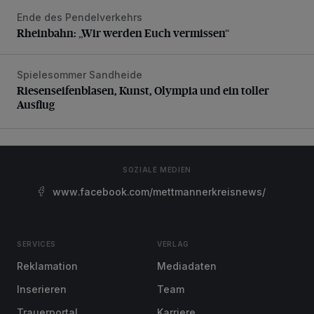
Ende des Pendelverkehrs
Rheinbahn: „Wir werden Euch vermissen“
Rheinbahn: „Wir werden Euch vermissen“
Spielesommer Sandheide
Riesenseifenblasen, Kunst, Olympia und ein toller Ausflug
Riesenseifenblasen, Kunst, Olympia und ein toller
Ausflug
SOZIALE MEDIEN
www.facebook.com/mettmannerkreisnews/
SERVICES
VERLAG
Reklamation
Mediadaten
Inserieren
Team
Trauerportal
Karriere