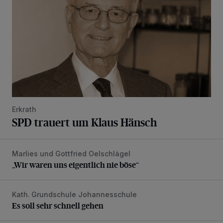
Erkrath
SPD trauert um Klaus Hänsch
Marlies und Gottfried Oelschlägel
„Wir waren uns eigentlich nie böse“
„Wir waren uns eigentlich nie böse“
Kath. Grundschule Johannesschule
Es soll sehr schnell gehen
Es soll sehr schnell gehen