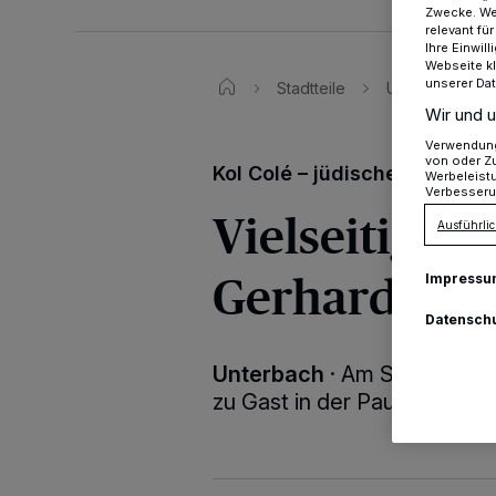
Zwecke. Wen
relevant fü
Ihre Einwil
Webseite kl
unserer Da
Stadtteile
Unterbach
Wir und u
Verwendung 
von oder Zu
Kol Colé – jüdische und orie
Werbeleist
Verbesseru
Vielseitiges 
Ausführlic
Gerhardt Ki
Impressu
Datensch
Unterbach
·
Am Sonntag, 7.
zu Gast in der Paul-Gerhard