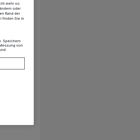
cht mehr so
 ändern oder
ren Rand der
 finden Sie in
n. Speichern
, Messung von
 und