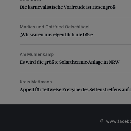
Die karnevalistische Vorfreude ist riesengroß
Marlies und Gottfried Oelschlägel
„Wir waren uns eigentlich nie böse“
„Wir waren uns eigentlich nie böse“
Am Mühlenkamp
Es wird die größte Solarthermie-Anlage in NRW
Es wird die größte Solarthermie-Anlage in NRW
Kreis Mettmann
Appell für teilweise Freigabe des Seitenstreifens auf
Appell für teilweise Freigabe des Seitenstreifens auf 
www.facebo