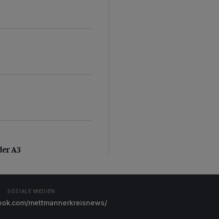
 der A3
der A3
SOZIALE MEDIEN
ok.com/mettmannerkreisnews/