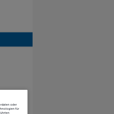
erdaten oder
chnologien für
führten