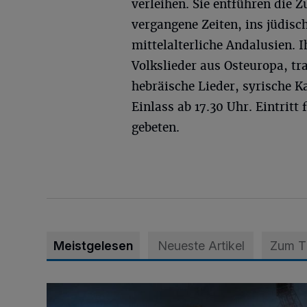
verleihen. Sie entführen die 
vergangene Zeiten, ins jüdisch
mittelalterliche Andalusien.
Volkslieder aus Osteuropa, tra
hebräische Lieder, syrische 
Einlass ab 17.30 Uhr. Eintrit
gebeten.
Meistgelesen
Neueste Artikel
Zum 
Open-air-Kino: „Michael“ im Toni-Turek-Stadion