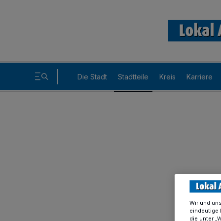
Die Stadt
Stadtteile
Kreis
Karriere
Wir und un
eindeutige 
die unter „