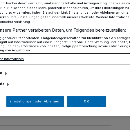
n Tracker deaktiviert sind, sind manche Inhalte und Anzeigen möglicherweise ni
r Sie. Sie können dieses Menü jederzeit wieder aufrufen, um Ihre Einstellungen zu
ligung zu widerrufen, indem Sie auf den Link Einstellungen oder Ablehnen am unte
icken. Ihre Einstellungen gelten innerhalb unseres Website. Weitere Informationen
tenschutzerklärung.
Vielseitiges Konzert in der Paul Gerhardt Kirche
nsere Partner verarbeiten Daten, um Folgendes bereitzustellen:
genauer Standortdaten. Endgeräteeigenschaften zur Identifikation aktiv abfrage
griff auf Informationen auf einem Endgerät. Personalisierte Werbung und Inhalte
ntalische Musik
ung und der Performance von Inhalten, Zielgruppenforschung sowie Entwicklung
ng von Angeboten.
Konzert in der Paul
he Informationen
rche
m
utz
 Juli um 18 Uhr ist das Ensemble Kol Colé
Einstellungen oder Ablehnen
OK
t-Kirche in Unterbach, Brorsstraße 7.