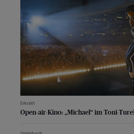
Erkrath
Open-air-Kino: „Michael“ im Toni-Ture
Unterbach
Die karnevalistische Vorfreude ist riesengroß