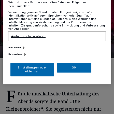
Wir und unsere Partner verarbeiten Daten, um Folgendes
bereitzustellen:
Verwendung genauer Standortdaten. Endgeräteeigenschaften zur
Identifikation aktiv abfragen. Speichern von oder Zugriff auf
Informationen auf einem Endgerät. Personalisierte Werbung und
Inhalte, Messung von Werbeleistung und der Performance von
Inhalten, Zielgruppenforschung sowie Entwicklung und Verbesserung
von Angeboten.
Ausführliche Informationen
Impressum
25 Bilder
Prinzenball des KA Unterbach
Datenschutz
25 Bilder
Foto: Gabi Gründker
Einstellungen oder
OK
Ablehnen
F
ür die musikalische Unterhaltung des
Abends sorgte die Band „Die
Kleinenbroicher“. Sie begeisterten nicht nur