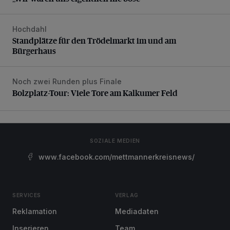
Hochdahl
Standplätze für den Trödelmarkt im und am Bürgerhaus
Standplätze für den Trödelmarkt im und am
Bürgerhaus
Noch zwei Runden plus Finale
Bolzplatz-Tour: Viele Tore am Kalkumer Feld
Bolzplatz-Tour: Viele Tore am Kalkumer Feld
SOZIALE MEDIEN
www.facebook.com/mettmannerkreisnews/
SERVICES
VERLAG
Reklamation
Mediadaten
Inserieren
Team