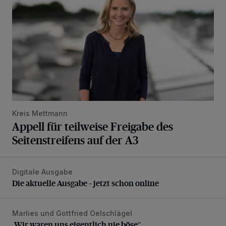
Kreis Mettmann
Appell für teilweise Freigabe des
Seitenstreifens auf der A3
Digitale Ausgabe
Die aktuelle Ausgabe – jetzt schon online
Die aktuelle Ausgabe – jetzt schon online
Marlies und Gottfried Oelschlägel
„Wir waren uns eigentlich nie böse“
„Wir waren uns eigentlich nie böse“