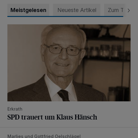
Meistgelesen
Neueste Artikel
Zum Thema
SPD trauert um Klaus Hänsch
Erkrath
SPD trauert um Klaus Hänsch
Marlies und Gottfried Oelschlägel
„Wir waren uns eigentlich nie böse“