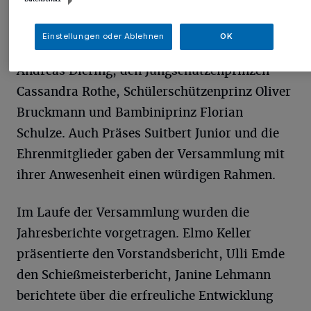
und begrüßte die zahlreich erschienenen
Mitglieder, darunter die amtierenden
Einstellungen oder Ablehnen
OK
Majestäten: das Königspaar Antonia und
Andreas Diering, den Jungschützenprinzen
Cassandra Rothe, Schülerschützenprinz Oliver
Bruckmann und Bambiniprinz Florian
Schulze. Auch Präses Suitbert Junior und die
Ehrenmitglieder gaben der Versammlung mit
ihrer Anwesenheit einen würdigen Rahmen.
Im Laufe der Versammlung wurden die
Jahresberichte vorgetragen. Elmo Keller
präsentierte den Vorstandsbericht, Ulli Emde
den Schießmeisterbericht, Janine Lehmann
berichtete über die erfreuliche Entwicklung