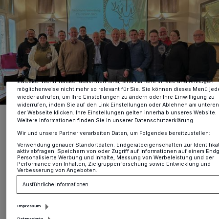
Wir und unsere
-Partner speichern und greifen auf personenbezogene 
218
wie Browserdaten oder eindeutige Kennungen auf Ihrem Gerät zu. Durch A
von OK aktivieren Sie Tracking-Technologien für die unter „Wir und unsere
Partner verarbeiten Daten, um Ihnen Dienste bereitzustellen“ aufgeführten
Zwecke. Wenn Tracker deaktiviert sind, sind manche Inhalte und Anzeigen
möglicherweise nicht mehr so relevant für Sie. Sie können dieses Menü jed
wieder aufrufen, um Ihre Einstellungen zu ändern oder Ihre Einwilligung zu
widerrufen, indem Sie auf den Link Einstellungen oder Ablehnen am untere
der Webseite klicken. Ihre Einstellungen gelten innerhalb unseres Website.
Generalversammlung der St. Hubertus Schützenbruderschaft
Weitere Informationen finden Sie in unserer Datenschutzerklärung.
Unterbach.
Foto: St. Hubertus Schützenbruderschaft Unterbach
Wir und unsere Partner verarbeiten Daten, um Folgendes bereitzustellen:
Verwendung genauer Standortdaten. Endgeräteeigenschaften zur Identifika
aktiv abfragen. Speichern von oder Zugriff auf Informationen auf einem Endg
Personalisierte Werbung und Inhalte, Messung von Werbeleistung und der
Performance von Inhalten, Zielgruppenforschung sowie Entwicklung und
Verbesserung von Angeboten.
Ausführliche Informationen
D
er erste Vorsitzende Elmo Keller
Impressum
eröffnete die Versammlung um 11 Uhr
Datenschutz