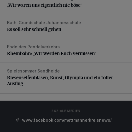
„Wir waren uns eigentlich nie böse“
Kath. Grundschule Johannesschule
Es soll sehr schnell gehen
Es soll sehr schnell gehen
Ende des Pendelverkehrs
Rheinbahn: „Wir werden Euch vermissen“
Rheinbahn: „Wir werden Euch vermissen“
Spielesommer Sandheide
Riesenseifenblasen, Kunst, Olympia und ein toller Ausflug
Riesenseifenblasen, Kunst, Olympia und ein toller
Ausflug
SOZIALE MEDIEN
www.facebook.com/mettmannerkreisnews/