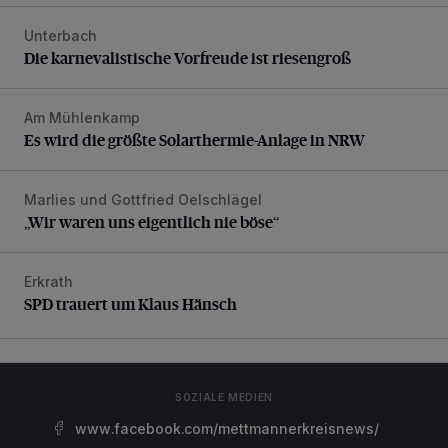
Unterbach
Die karnevalistische Vorfreude ist riesengroß
Die karnevalistische Vorfreude ist riesengroß
Am Mühlenkamp
Es wird die größte Solarthermie-Anlage in NRW
Es wird die größte Solarthermie-Anlage in NRW
Marlies und Gottfried Oelschlägel
„Wir waren uns eigentlich nie böse“
„Wir waren uns eigentlich nie böse“
Erkrath
SPD trauert um Klaus Hänsch
SPD trauert um Klaus Hänsch
SOZIALE MEDIEN
www.facebook.com/mettmannerkreisnews/