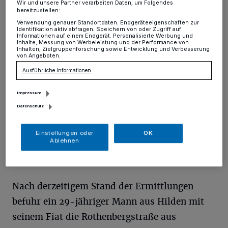
Wir und unsere Partner verarbeiten Daten, um Folgendes
bereitzustellen:
Unterbach
·
Bei einem Verkehrsunfall gestern Abend in
Verwendung genauer Standortdaten. Endgeräteeigenschaften zur
Unterbach wurde ein 80 Jahre alter Pedelecfahrer so
Identifikation aktiv abfragen. Speichern von oder Zugriff auf
Informationen auf einem Endgerät. Personalisierte Werbung und
schwer verletzt, dass er mit einem Rettungswagen in
Inhalte, Messung von Werbeleistung und der Performance von
eine Klinik gebracht werden musste.
Inhalten, Zielgruppenforschung sowie Entwicklung und Verbesserung
von Angeboten.
Ausführliche Informationen
05.10.2018 , 11:01 Uhr
Eine Minute Lesezeit
Impressum
Datenschutz
Einstellungen oder
OK
Ablehnen
Nach derzeitigem Stand der Ermittlungen
befuhr ein 29-jähriger Mann aus Hilden mit
seinem Fiat die Rothenbergstraße aus