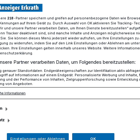
sere
-Partner speichern und greifen auf personenbezogene Daten wie Brows
218
Kennungen auf Ihrem Gerät zu. Durch Auswahl von OK aktivieren Sie Tracking-Te
Weitere Brände in Hochdahl
Wir und unsere Partner verarbeiten Daten, um Ihnen Dienste bereitzustellen“ aufge
n Tracker deaktiviert sind, sind manche Inhalte und Anzeigen möglicherweise ni
r Sie. Sie können dieses Menü jederzeit wieder aufrufen, um Ihre Einstellungen zu
ligung zu widerrufen, indem Sie auf den Link Einstellungen oder Ablehnen am unte
icken. Ihre Einstellungen gelten innerhalb unseres Website. Weitere Informationen
tenschutzerklärung.
nde in Hochdahl
nsere Partner verarbeiten Daten, um Folgendes bereitzustellen:
genauer Standortdaten. Endgeräteeigenschaften zur Identifikation aktiv abfrage
griff auf Informationen auf einem Endgerät. Personalisierte Werbung und Inhalte
ung und der Performance von Inhalten, Zielgruppenforschung sowie Entwicklung
ng von Angeboten.
lizeibehörde Mettmann bereits mehrfach
he Informationen
vergangenen Tagen in Hochdahl zu einer
die nach dem aktuellen Stand der
m
ch gelegt wurden. Auch am gestrigen
1) wurden Feuerwehr und Polizei wieder
utz
nsätzen gerufen.
Einstellungen oder Ablehnen
OK