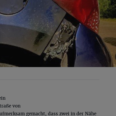
ein
traße von
ufmerksam gemacht, dass zwei in der Nähe