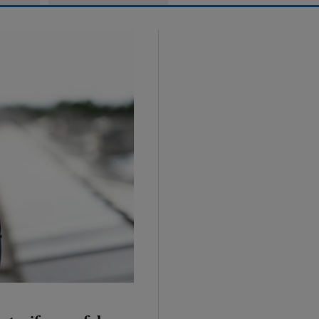
 der A3