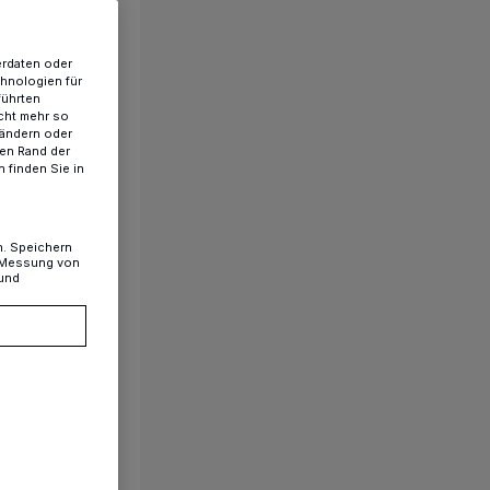
erdaten oder
chnologien für
führten
cht mehr so
 ändern oder
ren Rand der
 finden Sie in
n. Speichern
, Messung von
 und