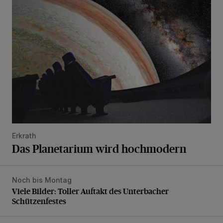
Das Planetarium wird hochmodern
Erkrath
Das Planetarium wird hochmodern
Noch bis Montag
Viele Bilder: Toller Auftakt des Unterbacher Schützenfeste
Viele Bilder: Toller Auftakt des Unterbacher
Schützenfestes