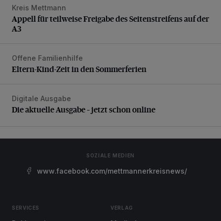
Kreis Mettmann
Appell für teilweise Freigabe des Seitenstreifens auf der A
Appell für teilweise Freigabe des Seitenstreifens auf der
A3
Offene Familienhilfe
Eltern-Kind-Zeit in den Sommerferien
Eltern-Kind-Zeit in den Sommerferien
Digitale Ausgabe
Die aktuelle Ausgabe – jetzt schon online
Die aktuelle Ausgabe – jetzt schon online
SOZIALE MEDIEN
www.facebook.com/mettmannerkreisnews/
SERVICES
VERLAG