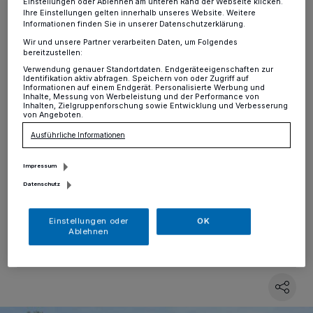
Einstellungen oder Ablehnen am unteren Rand der Webseite klicken.
Sprechstunde des
Ihre Einstellungen gelten innerhalb unseres Website. Weitere
Informationen finden Sie in unserer Datenschutzerklärung.
Quartiersmanagements
Wir und unsere Partner verarbeiten Daten, um Folgendes
bereitzustellen:
Verwendung genauer Standortdaten. Endgeräteeigenschaften zur
Hochdahl
·
Das städtische Quartiersmanagement lädt
Identifikation aktiv abfragen. Speichern von oder Zugriff auf
am Montag, den 7. Juli, zur nächsten mobilen
Informationen auf einem Endgerät. Personalisierte Werbung und
Inhalte, Messung von Werbeleistung und der Performance von
Sprechstunde in der Sandheide. Interessierte
Inhalten, Zielgruppenforschung sowie Entwicklung und Verbesserung
Anwohnerinnen und Anwohner haben in der Zeit von
von Angeboten.
13.30 bis 14.30 Uhr Gelegenheit, auf dem Spielplatz
Ausführliche Informationen
am Stadtweiher mit dem Team des Quartiersbüros ins
Gespräch zu kommen und eigene Ideen, Wünsche und
Impressum
Anregungen für die Weiterentwicklung des Areals
einzubringen.
Datenschutz
Einstellungen oder
OK
Ablehnen
03.07.2025 , 12:41 Uhr
Eine Minute Lesezeit