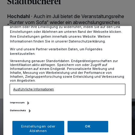
Stadtbücherei
Tracking-Technologien für die unter „Wir und unsere Partner
verarbeiten Daten, um Ihnen Dienste bereitzustellen“ aufgeführten
Zwecke. Wenn Tracker deaktiviert sind, sind manche Inhalte und
Hochdahl
·
Auch im Juli bietet die Veranstaltungsreihe
Anzeigen möglicherweise nicht mehr so relevant für Sie. Sie können
„Runter vom Sofa“ wieder ein abwechslungsreiches
dieses Menü jederzeit wieder aufrufen, um Ihre Einstellungen zu
ändern oder Ihre Einwilligung zu widerrufen, indem Sie auf den Link
Programm. Alle Interessierten ab 55 Jahren sind
Einstellungen oder Ablehnen am unteren Rand der Webseite klicken.
herzlich eingeladen, jeden Donnerstag um 15 Uhr im
Ihre Einstellungen gelten innerhalb unseres Website. Weitere
Lesecafé der Stadtbücherei im Bürgerhaus Hochdahl
Informationen finden Sie in unserer Datenschutzerklärung.
zusammenzukommen.
Wir und unsere Partner verarbeiten Daten, um Folgendes
bereitzustellen:
Verwendung genauer Standortdaten. Endgeräteeigenschaften zur
Identifikation aktiv abfragen. Speichern von oder Zugriff auf
Informationen auf einem Endgerät. Personalisierte Werbung und
30.06.2025 , 17:05 Uhr
Eine Minute Lesezeit
Inhalte, Messung von Werbeleistung und der Performance von
Inhalten, Zielgruppenforschung sowie Entwicklung und Verbesserung
von Angeboten.
Ausführliche Informationen
Impressum
Datenschutz
Einstellungen oder
OK
Ablehnen