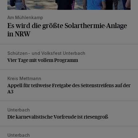
Am Mühlenkamp
Es wird die größte Solarthermie-Anlage
in NRW
Schützen- und Volksfest Unterbach
Vier Tage mit vollem Programm
Vier Tage mit vollem Programm
Kreis Mettmann
Appell für teilweise Freigabe des Seitenstreifens auf der A
Appell für teilweise Freigabe des Seitenstreifens auf der
A3
Unterbach
Die karnevalistische Vorfreude ist riesengroß
Die karnevalistische Vorfreude ist riesengroß
Unterbach
Tolle Party und großer Andrang beim UTC