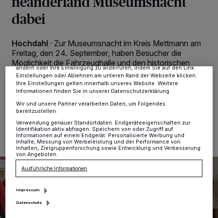
neanderland Museumsnacht
Wir und unsere
-Partner speichern und greifen auf
218
dabei
personenbezogene Daten wie Browserdaten oder eindeutige
Kennungen auf Ihrem Gerät zu. Durch Auswahl von OK aktivieren Sie
Tracking-Technologien für die unter „Wir und unsere Partner
verarbeiten Daten, um Ihnen Dienste bereitzustellen“ aufgeführten
Hochdahl
·
Zur Museumsnacht im Kreis Mettmann am
Zwecke. Wenn Tracker deaktiviert sind, sind manche Inhalte und
Freitag, den 24. September, haben Besucher die
Anzeigen möglicherweise nicht mehr so relevant für Sie. Sie können
dieses Menü jederzeit wieder aufrufen, um Ihre Einstellungen zu
Möglichkeit die Fahrzeughalle und den historischen
ändern oder Ihre Einwilligung zu widerrufen, indem Sie auf den Link
Bahnsteig des Lokschuppen Hochdahls zu besichtigen.
Einstellungen oder Ablehnen am unteren Rand der Webseite klicken.
Ihre Einstellungen gelten innerhalb unseres Website. Weitere
Informationen finden Sie in unserer Datenschutzerklärung.
Wir und unsere Partner verarbeiten Daten, um Folgendes
bereitzustellen:
24.09.2021 , 13:39 Uhr
Eine Minute Lesezeit
Verwendung genauer Standortdaten. Endgeräteeigenschaften zur
Identifikation aktiv abfragen. Speichern von oder Zugriff auf
Informationen auf einem Endgerät. Personalisierte Werbung und
Inhalte, Messung von Werbeleistung und der Performance von
Inhalten, Zielgruppenforschung sowie Entwicklung und Verbesserung
von Angeboten.
Ausführliche Informationen
Impressum
Datenschutz