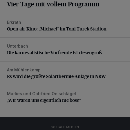
Vier Tage mit vollem Programm
Erkrath
Open-air-Kino: „Michael“ im Toni-Turek-Stadion
Open-air-Kino: „Michael“ im Toni-Turek-Stadion
Unterbach
Die karnevalistische Vorfreude ist riesengroß
Die karnevalistische Vorfreude ist riesengroß
Am Mühlenkamp
Es wird die größte Solarthermie-Anlage in NRW
Es wird die größte Solarthermie-Anlage in NRW
Marlies und Gottfried Oelschlägel
„Wir waren uns eigentlich nie böse“
„Wir waren uns eigentlich nie böse“
SOZIALE MEDIEN