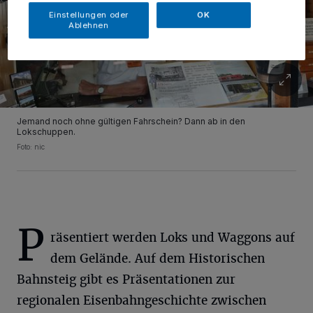
Einstellungen oder
OK
Ablehnen
Jemand noch ohne gültigen Fahrschein? Dann ab in den
Lokschuppen.
Foto: nic
P
räsentiert werden Loks und Waggons auf
dem Gelände. Auf dem Historischen
Bahnsteig gibt es Präsentationen zur
regionalen Eisenbahngeschichte zwischen