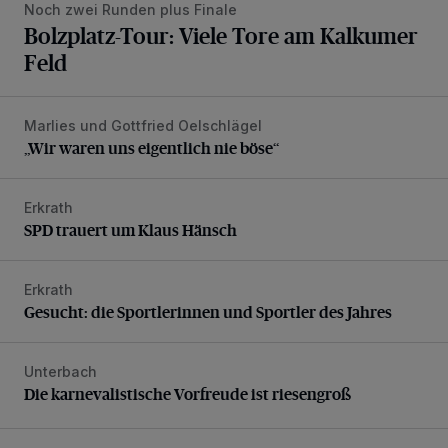
Noch zwei Runden plus Finale
Bolzplatz-Tour: Viele Tore am Kalkumer
Feld
Marlies und Gottfried Oelschlägel
„Wir waren uns eigentlich nie böse“
„Wir waren uns eigentlich nie böse“
Erkrath
SPD trauert um Klaus Hänsch
SPD trauert um Klaus Hänsch
Erkrath
Gesucht: die Sportlerinnen und Sportler des Jahres
Gesucht: die Sportlerinnen und Sportler des Jahres
Unterbach
Die karnevalistische Vorfreude ist riesengroß
Die karnevalistische Vorfreude ist riesengroß