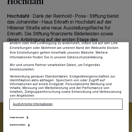
Hochdahl
Wir und unsere
-Partner speichern und greifen auf
218
personenbezogene Daten wie Browserdaten oder eindeutige
Hochdahl
·
Dank der Reinhold-Pose-Stiftung bietet
Kennungen auf Ihrem Gerät zu. Durch Auswahl von OK aktivieren Sie
Tracking-Technologien für die unter „Wir und unsere Partner
das Johanniter-Haus Erkrath in Hochdahl auf der
verarbeiten Daten, um Ihnen Dienste bereitzustellen“ aufgeführten
Hildener Straße eine neue Ausstellungsfläche für
Zwecke. Wenn Tracker deaktiviert sind, sind manche Inhalte und
Erkrath. Die Stiftung finanzierte Bilderleisten sowie
Anzeigen möglicherweise nicht mehr so relevant für Sie. Sie können
deren Anbringung auf der ersten Etage des
dieses Menü jederzeit wieder aufrufen, um Ihre Einstellungen zu
ändern oder Ihre Einwilligung zu widerrufen, indem Sie auf den Link
Bewohnerflures. Hier werden nun künftig
Einstellungen oder Ablehnen am unteren Rand der Webseite klicken.
unterschiedliche Kunstwerke präsentiert.
Ihre Einstellungen gelten innerhalb unseres Website. Weitere
Informationen finden Sie in unserer Datenschutzerklärung.
Wir und unsere Partner verarbeiten Daten, um Folgendes
bereitzustellen:
03.06.2024 , 16:17 Uhr
Eine Minute Lesezeit
Verwendung genauer Standortdaten. Endgeräteeigenschaften zur
Identifikation aktiv abfragen. Speichern von oder Zugriff auf
Informationen auf einem Endgerät. Personalisierte Werbung und
Inhalte, Messung von Werbeleistung und der Performance von
Inhalten, Zielgruppenforschung sowie Entwicklung und Verbesserung
von Angeboten.
Ausführliche Informationen
Impressum
Datenschutz