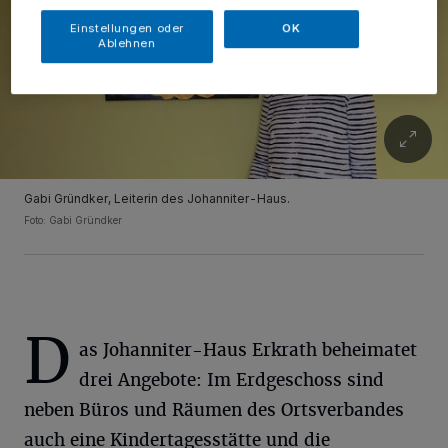
Einstellungen oder
OK
Ablehnen
Gabi Gründker, Leiterin des Johanniter-Haus.
Foto: Gabi Gründker
D
as Johanniter-Haus Erkrath beheimatet
drei Angebote: Im Erdgeschoss sind
neben Büros und Räumen des Ortsverbandes
auch eine Kindertagesstätte und die