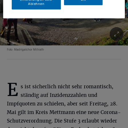
Ablehnen
Foto: Madrigalchor Millrath
E
s ist sicherlich nicht sehr romantisch,
ständig auf Inzidenzzahlen und
Impfquoten zu schielen, aber seit Freitag, 28.
Mai gilt im Kreis Mettmann eine neue Corona-
Schutzverordnung. Die Stufe 3 erlaubt wieder