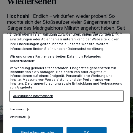
Wiedersehen
personenbezogene Daten wie Browserdaten oder eindeutige
Kennungen auf Ihrem Gerät zu. Durch Auswahl von OK aktivieren Sie
Tracking-Technologien für die unter „Wir und unsere Partner
Hochdahl
·
Endlich – wir dürfen wieder proben! So
verarbeiten Daten, um Ihnen Dienste bereitzustellen“ aufgeführten
Zwecke. Wenn Tracker deaktiviert sind, sind manche Inhalte und
mochte sich der Stoßseufzer vieler Sängerinnen und
Anzeigen möglicherweise nicht mehr so relevant für Sie. Sie können
Sänger des Madrigalchors Millrath angehört haben. Seit
dieses Menü jederzeit wieder aufrufen, um Ihre Einstellungen zu
über sieben Monaten ruhte der analoge Probenbetrieb,
ändern oder Ihre Einwilligung zu widerrufen, indem Sie auf den Link
und es gab im wahrsten Sinne des Wortes „Kein Bild –
Einstellungen oder Ablehnen am unteren Rand der Webseite klicken.
Ihre Einstellungen gelten innerhalb unseres Website. Weitere
Kein Ton“. Diese schwere Zeit ist nun hoffentlich passé.
Informationen finden Sie in unserer Datenschutzerklärung.
Wir und unsere Partner verarbeiten Daten, um Folgendes
bereitzustellen:
Verwendung genauer Standortdaten. Endgeräteeigenschaften zur
21.06.2021 , 15:15 Uhr
Eine Minute Lesezeit
Identifikation aktiv abfragen. Speichern von oder Zugriff auf
Informationen auf einem Endgerät. Personalisierte Werbung und
Inhalte, Messung von Werbeleistung und der Performance von
Inhalten, Zielgruppenforschung sowie Entwicklung und Verbesserung
von Angeboten.
Ausführliche Informationen
Impressum
Datenschutz
Einstellungen oder
OK