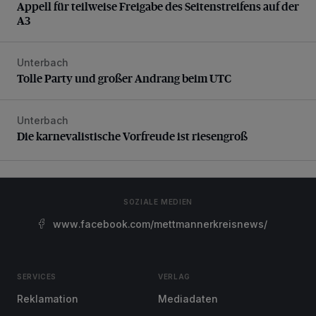
Appell für teilweise Freigabe des Seitenstreifens auf der
A3
Unterbach
Tolle Party und großer Andrang beim UTC
Tolle Party und großer Andrang beim UTC
Unterbach
Die karnevalistische Vorfreude ist riesengroß
Die karnevalistische Vorfreude ist riesengroß
SOZIALE MEDIEN
www.facebook.com/mettmannerkreisnews/
SERVICES
VERLAG
Reklamation
Mediadaten