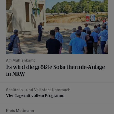
Am Mühlenkamp
Es wird die größte Solarthermie-Anlage
in NRW
Schützen- und Volksfest Unterbach
Vier Tage mit vollem Programm
Vier Tage mit vollem Programm
Kreis Mettmann
Appell für teilweise Freigabe des Seitenstreifens auf der A