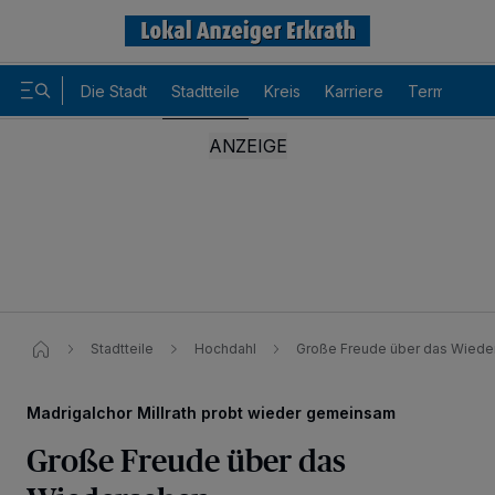
Die Stadt
Stadtteile
Kreis
Karriere
Termine
Stadtteile
Hochdahl
Große Freude über das Wied
Madrigalchor Millrath probt wieder gemeinsam
Große Freude über das
Wir und unsere
-Partner speichern und greifen auf
218