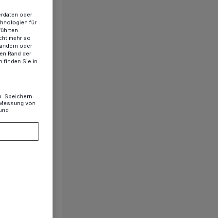
erdaten oder
chnologien für
führten
cht mehr so
 ändern oder
ren Rand der
 finden Sie in
n. Speichern
, Messung von
 und