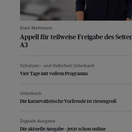
Kreis Mettmann
Appell für teilweise Freigabe des Seite
A3
Schützen- und Volksfest Unterbach
Vier Tage mit vollem Programm
Vier Tage mit vollem Programm
Unterbach
Die karnevalistische Vorfreude ist riesengroß
Die karnevalistische Vorfreude ist riesengroß
Digitale Ausgabe
Die aktuelle Ausgabe – jetzt schon online
Die aktuelle Ausgabe – jetzt schon online