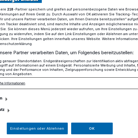
sere
-Partner speichern und greifen auf personenbezogene Daten wie Brows
218
Kennungen auf Ihrem Gerät zu. Durch Auswahl von OK aktivieren Sie Tracking-Te
Wir und unsere Partner verarbeiten Daten, um Ihnen Dienste bereitzustellen“ aufge
„Geheimplan gegen Deutschland“​
n Tracker deaktiviert sind, sind manche Inhalte und Anzeigen möglicherweise ni
r Sie. Sie können dieses Menü jederzeit wieder aufrufen, um Ihre Einstellungen zu
ligung zu widerrufen, indem Sie auf den Link Einstellungen oder Ablehnen am unte
icken. Ihre Einstellungen gelten innerhalb unseres Website. Weitere Informationen
tenschutzerklärung.
nach Erkrath
nsere Partner verarbeiten Daten, um Folgendes bereitzustellen:
 gegen
genauer Standortdaten. Endgeräteeigenschaften zur Identifikation aktiv abfrage
griff auf Informationen auf einem Endgerät. Personalisierte Werbung und Inhalte
ung und der Performance von Inhalten, Zielgruppenforschung sowie Entwicklung
ng von Angeboten.
“
he Informationen
m
14. April, führt das „Theater Ministrone“
utz
des „Aktionsbündnis für Demokratie“ die
lan gegen Deutschland“ im Evangelischen
eide auf.
Einstellungen oder Ablehnen
OK