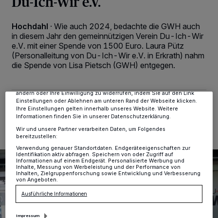
Du-Ich-Wir e.V.
Hochdahl
·
Wie auch 2024, bedachte die GWH auch
Wir und unsere
-Partner speichern und greifen auf
218
in diesem Jahr den gemeinnützigen Verein Du-Ich-Wir
personenbezogene Daten wie Browserdaten oder eindeutige
e.V. mit einer Spende von 1500 Euro. Laura Pütz
Kennungen auf Ihrem Gerät zu. Durch Auswahl von OK aktivieren Sie
(Personalleitung von Du-Ich-Wir e.V. in Erkrath) nahm
Tracking-Technologien für die unter „Wir und unsere Partner
verarbeiten Daten, um Ihnen Dienste bereitzustellen“ aufgeführten
die Spende von Lisa Pietsch (GWH) entgegen.
Zwecke. Wenn Tracker deaktiviert sind, sind manche Inhalte und
Anzeigen möglicherweise nicht mehr so relevant für Sie. Sie können
dieses Menü jederzeit wieder aufrufen, um Ihre Einstellungen zu
ändern oder Ihre Einwilligung zu widerrufen, indem Sie auf den Link
Einstellungen oder Ablehnen am unteren Rand der Webseite klicken.
11.08.2025 , 13:49 Uhr
Eine Minute Lesezeit
Ihre Einstellungen gelten innerhalb unseres Website. Weitere
Informationen finden Sie in unserer Datenschutzerklärung.
Wir und unsere Partner verarbeiten Daten, um Folgendes
bereitzustellen:
Verwendung genauer Standortdaten. Endgeräteeigenschaften zur
Identifikation aktiv abfragen. Speichern von oder Zugriff auf
Informationen auf einem Endgerät. Personalisierte Werbung und
Inhalte, Messung von Werbeleistung und der Performance von
Inhalten, Zielgruppenforschung sowie Entwicklung und Verbesserung
von Angeboten.
Ausführliche Informationen
Impressum