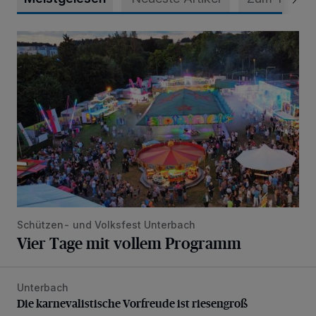
Vier Tage mit vollem Programm
Schützen- und Volksfest Unterbach
Vier Tage mit vollem Programm
Unterbach
Die karnevalistische Vorfreude ist riesengroß
Die karnevalistische Vorfreude ist riesengroß