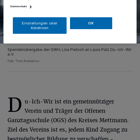
Datenschutz
Einstellungen oder
OK
Ablehnen
Spendenübergabe der GWH, Lisa Pietsch an Laura Pütz Du-Ich-Wir
e.V.
Foto: Timo Kremerius
D
u-Ich-Wir ist ein gemeinnütziger
Verein und Träger der Offenen
Ganztagsschule (OGS) des Kreises Mettmann.
Ziel des Vereins ist es, jedem Kind Zugang zu
bestmöglicher Bildung zu verschaffen -