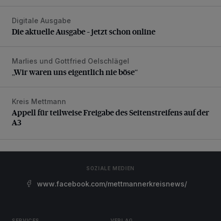
Digitale Ausgabe
Die aktuelle Ausgabe – jetzt schon online
Die aktuelle Ausgabe – jetzt schon online
Marlies und Gottfried Oelschlägel
„Wir waren uns eigentlich nie böse“
„Wir waren uns eigentlich nie böse“
Kreis Mettmann
Appell für teilweise Freigabe des Seitenstreifens auf der A
Appell für teilweise Freigabe des Seitenstreifens auf der
A3
SOZIALE MEDIEN
www.facebook.com/mettmannerkreisnews/
SERVICES
VERLAG