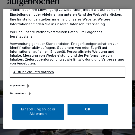
aufgebrochen
Anzeigen möglicherweise nicht mehr so relevant für Sie. Sie können
dieses Menü jederzeit wieder aufrufen, um Ihre Einstellungen zu
ändern oder Ihre Einwilligung zu widerrufen, indem Sie auf den Link
Einstellungen oder Ablehnen am unteren Rand der Webseite klicken.
Hochdahl
·
Am Mittwochmorgen, 14. Mai, wurden auf
Ihre Einstellungen gelten innerhalb unseres Website. Weitere
einem Parkplatz in Hochdahl vier Autos aufgebrochen.
Informationen finden Sie in unserer Datenschutzerklärung.
Die Polizei ermittelt und bittet um Hinweise.
Wir und unsere Partner verarbeiten Daten, um Folgendes
bereitzustellen:
Verwendung genauer Standortdaten. Endgeräteeigenschaften zur
Identifikation aktiv abfragen. Speichern von oder Zugriff auf
Informationen auf einem Endgerät. Personalisierte Werbung und
15.05.2025 , 12:43 Uhr
Eine Minute Lesezeit
Inhalte, Messung von Werbeleistung und der Performance von
Inhalten, Zielgruppenforschung sowie Entwicklung und Verbesserung
von Angeboten.
Ausführliche Informationen
Impressum
Datenschutz
Einstellungen oder
OK
Ablehnen