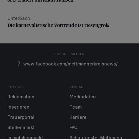
Unterbach
Die karnevalistische Vorfreude ist riesengroß
Die karnevalistische Vorfreude ist riesengroß
SOZIALE MEDIEN
www.facebook.com/mettmannerkreisnews/
SERVICES
VERLAG
Reklamation
Mediadaten
Inserieren
Team
Trauerportal
Karriere
Stellenmarkt
FAQ
Immobilienmarkt
Schaufenster Mettmann