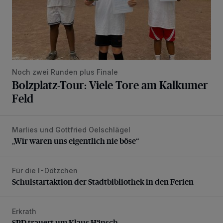
Noch zwei Runden plus Finale
Bolzplatz-Tour: Viele Tore am Kalkumer
Feld
Marlies und Gottfried Oelschlägel
„Wir waren uns eigentlich nie böse“
„Wir waren uns eigentlich nie böse“
Für die I-Dötzchen
Schulstartaktion der Stadtbibliothek in den Ferien
Schulstartaktion der Stadtbibliothek in den Ferien
Erkrath
SPD trauert um Klaus Hänsch
SPD trauert um Klaus Hänsch