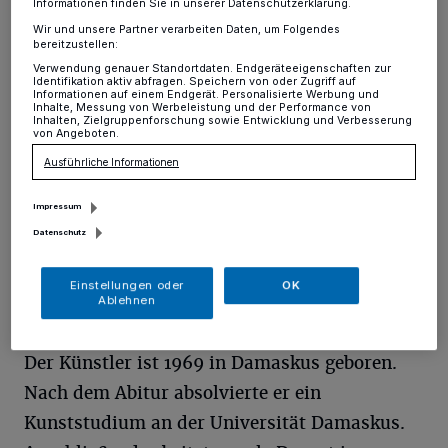
von Kasem Al Nablsi
Informationen finden Sie in unserer Datenschutzerklärung.
Wir und unsere Partner verarbeiten Daten, um Folgendes
bereitzustellen:
Hochdahl
·
Noch bis zum 26. März zeigt das
Verwendung genauer Standortdaten. Endgeräteeigenschaften zur
Kunsthaus Erkrath, Dorfstraße 9 bis 11, eine
Identifikation aktiv abfragen. Speichern von oder Zugriff auf
Ausstellung von Kasem Al Nablsi.
Informationen auf einem Endgerät. Personalisierte Werbung und
Inhalte, Messung von Werbeleistung und der Performance von
Inhalten, Zielgruppenforschung sowie Entwicklung und Verbesserung
von Angeboten.
Ausführliche Informationen
20.03.2023 , 09:41 Uhr
Eine Minute Lesezeit
Impressum
Datenschutz
Einstellungen oder
OK
Ablehnen
Der Künstler ist 1969 in Damaskus geboren.
Nach dem Abitur absolvierte er ein
Kunststudium an der Universität Damaskus.