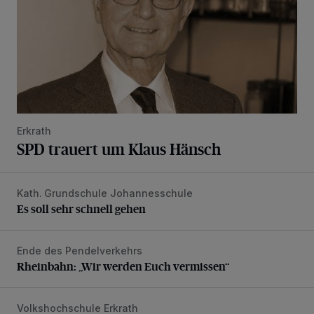
Erkrath
SPD trauert um Klaus Hänsch
Kath. Grundschule Johannesschule
Es soll sehr schnell gehen
Es soll sehr schnell gehen
Ende des Pendelverkehrs
Rheinbahn: „Wir werden Euch vermissen“
Rheinbahn: „Wir werden Euch vermissen“
Volkshochschule Erkrath
Abwechslungsreiches Angebot plus Umfrage