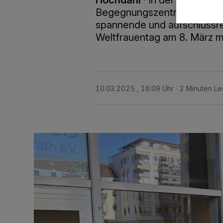
Hochdahl
·
In der vergang
Begegnungszentrum „Hand i
spannende und aufschlussrei
Weltfrauentag am 8. März m
10.03.2025 , 16:09 Uhr
2 Minuten Le