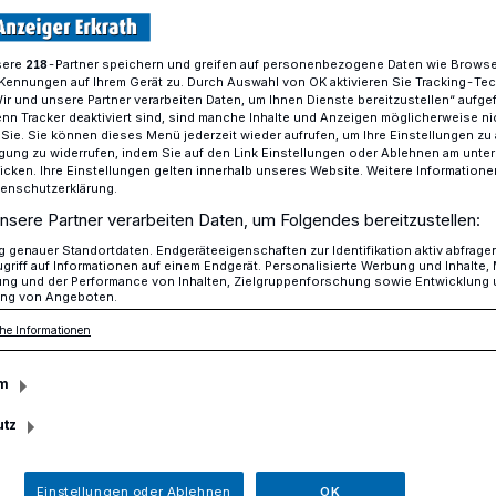
sere
-Partner speichern und greifen auf personenbezogene Daten wie Brows
218
Kennungen auf Ihrem Gerät zu. Durch Auswahl von OK aktivieren Sie Tracking-Te
Aktion zum Auftakt des Weltfrauentages 2025: Mit interaktivem Qui
Wir und unsere Partner verarbeiten Daten, um Ihnen Dienste bereitzustellen“ aufge
n Tracker deaktiviert sind, sind manche Inhalte und Anzeigen möglicherweise ni
r Sie. Sie können dieses Menü jederzeit wieder aufrufen, um Ihre Einstellungen zu
ligung zu widerrufen, indem Sie auf den Link Einstellungen oder Ablehnen am unte
icken. Ihre Einstellungen gelten innerhalb unseres Website. Weitere Informationen
tenschutzerklärung.
uftakt des
nsere Partner verarbeiten Daten, um Folgendes bereitzustellen:
genauer Standortdaten. Endgeräteeigenschaften zur Identifikation aktiv abfrage
griff auf Informationen auf einem Endgerät. Personalisierte Werbung und Inhalte
ges 2025: Mit
ung und der Performance von Inhalten, Zielgruppenforschung sowie Entwicklung
ng von Angeboten.
 Quiz für mehr
he Informationen
m
utz
Einstellungen oder Ablehnen
OK