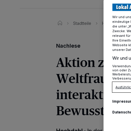
Wir und un
eindeutige 
Stadtteile
Hochdahl
die unter „
Zwecke. Wen
relevant fü
Ihre Einwil
Nachlese
Webseite kl
unserer Da
Aktion zum A
Wir und u
Verwendung 
von oder Zu
Weltfrauenta
Werbeleist
Verbesseru
interaktivem
Ausführlic
Impressu
Bewusstsein
Datensch