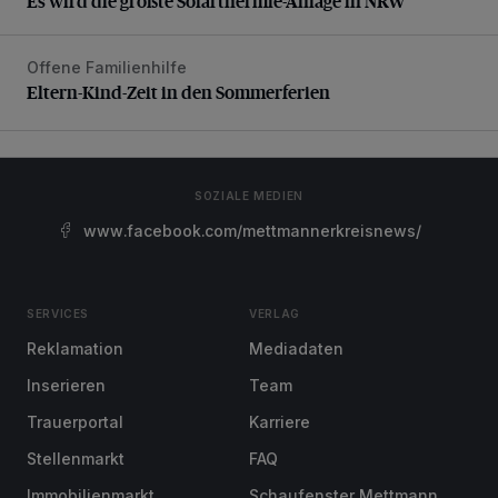
Es wird die größte Solarthermie-Anlage in NRW
Offene Familienhilfe
Eltern-Kind-Zeit in den Sommerferien
Eltern-Kind-Zeit in den Sommerferien
SOZIALE MEDIEN
www.facebook.com/mettmannerkreisnews/
SERVICES
VERLAG
Reklamation
Mediadaten
Inserieren
Team
Trauerportal
Karriere
Stellenmarkt
FAQ
Immobilienmarkt
Schaufenster Mettmann