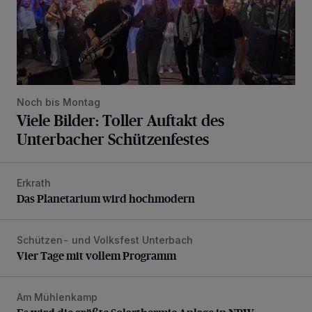
Noch bis Montag
Viele Bilder: Toller Auftakt des
Unterbacher Schützenfestes
Erkrath
Das Planetarium wird hochmodern
Das Planetarium wird hochmodern
Schützen- und Volksfest Unterbach
Vier Tage mit vollem Programm
Vier Tage mit vollem Programm
Am Mühlenkamp
Es wird die größte Solarthermie-Anlage in NRW