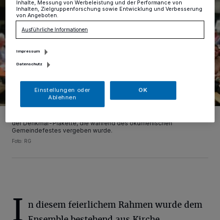
Inhalte, Messung von Werbeleistung und der Performance von
Inhalten, Zielgruppenforschung sowie Entwicklung und Verbesserung
von Angeboten.
Ausführliche Informationen
Impressum
Datenschutz
Einstellungen oder
OK
Ablehnen
Pfarrer Christoph Biskupek und Bürgermeister Christoph Schultz mit
der Denkmal-Plakette, die während des ökumenischen
Gemeindefestes vergeben wurde.
Foto: RG
I
n diesem feierlichem Rahmen wurde dem
Ensemble bestehend aus Kirche,