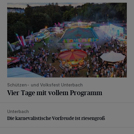
Vier Tage mit vollem Programm
Schützen- und Volksfest Unterbach
Vier Tage mit vollem Programm
Unterbach
Die karnevalistische Vorfreude ist riesengroß
Die karnevalistische Vorfreude ist riesengroß