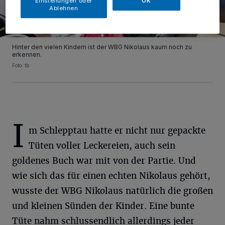
Einstellungen oder
OK
Ablehnen
Hinter den vielen Kindern ist der WBG Nikolaus kaum noch zu
erkennen.
Foto: tb
I
m Schlepptau hatte er nicht nur gepackte
Tüten voller Leckereien, auch sein
goldenes Buch war mit von der Partie. Und
wie sich das für einen echten Nikolaus gehört,
wusste der WBG Nikolaus natürlich die großen
und kleinen Sünden der Kinder. Eine bunte
Tüte nahm schlussendlich allerdings jeder