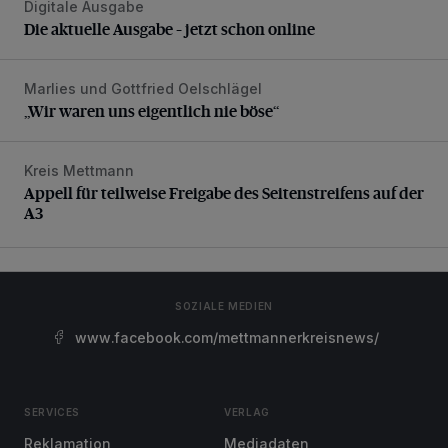
Digitale Ausgabe
Die aktuelle Ausgabe – jetzt schon online
Die aktuelle Ausgabe – jetzt schon online
Marlies und Gottfried Oelschlägel
„Wir waren uns eigentlich nie böse“
„Wir waren uns eigentlich nie böse“
Kreis Mettmann
Appell für teilweise Freigabe des Seitenstreifens auf der A
Appell für teilweise Freigabe des Seitenstreifens auf der
A3
SOZIALE MEDIEN
www.facebook.com/mettmannerkreisnews/
SERVICES
VERLAG
Reklamation
Mediadaten