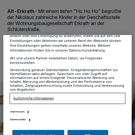
personenbezogene Daten wie Browserdaten oder eindeutige
Kennungen auf Ihrem Gerät zu. Durch Auswahl von OK aktivieren Sie
Alt-Erkrath
·
Mit einem tiefen "Ho Ho Ho" begrüßte
Tracking-Technologien für die unter „Wir und unsere Partner
der Nikolaus zahlreiche Kinder in der Geschäftsstelle
verarbeiten Daten, um Ihnen Dienste bereitzustellen“ aufgeführten
Zwecke. Wenn Tracker deaktiviert sind, sind manche Inhalte und
der Wohnungsbaugesellschaft Erkrath an der
Anzeigen möglicherweise nicht mehr so relevant für Sie. Sie können
Schlüterstraße.
dieses Menü jederzeit wieder aufrufen, um Ihre Einstellungen zu
ändern oder Ihre Einwilligung zu widerrufen, indem Sie auf den Link
Einstellungen oder Ablehnen am unteren Rand der Webseite klicken.
Ihre Einstellungen gelten innerhalb unseres Website. Weitere
Informationen finden Sie in unserer Datenschutzerklärung.
10.12.2014 , 14:25 Uhr
Eine Minute Lesezeit
Wir und unsere Partner verarbeiten Daten, um Folgendes
bereitzustellen:
Verwendung genauer Standortdaten. Endgeräteeigenschaften zur
Identifikation aktiv abfragen. Speichern von oder Zugriff auf
Informationen auf einem Endgerät. Personalisierte Werbung und
Inhalte, Messung von Werbeleistung und der Performance von
Inhalten, Zielgruppenforschung sowie Entwicklung und Verbesserung
von Angeboten.
Ausführliche Informationen
Impressum
Datenschutz