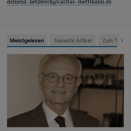
demenz-netzwerk@caritas-mettmann.de
.
Meistgelesen
Neueste Artikel
Zum Thema
SPD trauert um Klaus Hänsch