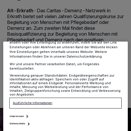
Wir und unsere
-Partner speichern und greifen auf
218
Alt-Erkrath
·
Das Caritas-Demenz-Netzwerk in
personenbezogene Daten wie Browserdaten oder eindeutige
Kennungen auf Ihrem Gerät zu. Durch Auswahl von OK aktivieren Sie
Erkrath bietet seit vielen Jahren Qualifizierungskurse zur
Tracking-Technologien für die unter „Wir und unsere Partner
Begleitung von Menschen mit Pflegebedarf oder
verarbeiten Daten, um Ihnen Dienste bereitzustellen“ aufgeführten
Demenz an. Zum zweiten Mal findet diese
Zwecke. Wenn Tracker deaktiviert sind, sind manche Inhalte und
Basisqualifizierung zur Begleitung von Menschen mit
Anzeigen möglicherweise nicht mehr so relevant für Sie. Sie können
dieses Menü jederzeit wieder aufrufen, um Ihre Einstellungen zu
Pflegebedarf und Demenz nach den positiven
ändern oder Ihre Einwilligung zu widerrufen, indem Sie auf den Link
Rückmeldungen im vergangenen Jahr vom 4. bis 8.
Einstellungen oder Ablehnen am unteren Rand der Webseite klicken.
März als Bildungsurlaub nach dem
Ihre Einstellungen gelten innerhalb unseres Website. Weitere
Arbeitnehmerweiterbildungsgesetz (AWbG NRW) statt.
Informationen finden Sie in unserer Datenschutzerklärung.
Wir und unsere Partner verarbeiten Daten, um Folgendes
bereitzustellen:
Verwendung genauer Standortdaten. Endgeräteeigenschaften zur
Identifikation aktiv abfragen. Speichern von oder Zugriff auf
19.02.2024 , 11:15 Uhr
Eine Minute Lesezeit
Informationen auf einem Endgerät. Personalisierte Werbung und
Inhalte, Messung von Werbeleistung und der Performance von
Inhalten, Zielgruppenforschung sowie Entwicklung und Verbesserung
von Angeboten.
Ausführliche Informationen
Impressum
Datenschutz