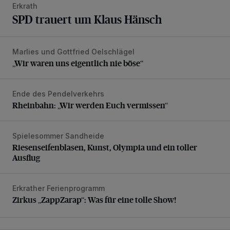
Erkrath
SPD trauert um Klaus Hänsch
Marlies und Gottfried Oelschlägel
„Wir waren uns eigentlich nie böse“
„Wir waren uns eigentlich nie böse“
Ende des Pendelverkehrs
Rheinbahn: „Wir werden Euch vermissen“
Rheinbahn: „Wir werden Euch vermissen“
Spielesommer Sandheide
Riesenseifenblasen, Kunst, Olympia und ein toller Ausflug
Riesenseifenblasen, Kunst, Olympia und ein toller
Ausflug
Erkrather Ferienprogramm
Zirkus „ZappZarap“: Was für eine tolle Show!
Zirkus „ZappZarap“: Was für eine tolle Show!