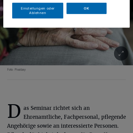
Einstellungen oder
OK
Ablehnen
Foto: Pixabay
D
as Seminar richtet sich an
Ehrenamtliche, Fachpersonal, pflegende
Angehörige sowie an interessierte Personen.